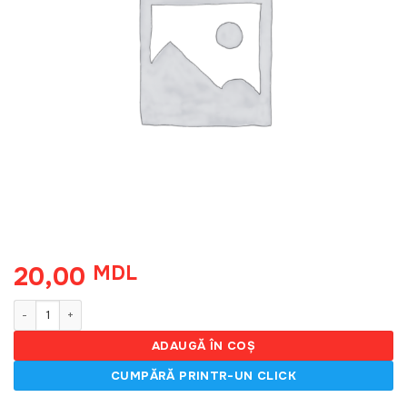
20,00
MDL
Cantitate Bratara burlan fara surub Marley, 75, alb
ADAUGĂ ÎN COȘ