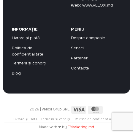
web:
www.VELOXI.md
INFORMAȚIE
MENIU
Livrare și plată
Despre companie
Politica de
Servicii
confidențialitate
Parteneri
Termeni și condiții
Contacte
Blog
Visa
MasterCard
2026 | Veloxi Grup SRL
Livrare și Plată
Termeni si condiții
Politica de confidentialitate
Made with ❤ by
EMarketing.md