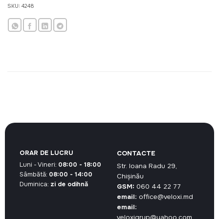
SKU:
4248
ORAR DE LUCRU
CONTACTE
Luni - Vineri:
08:00 - 18:00
Str. Ioana Radu 29,
Sâmbătă:
08:00 - 14:00
Chișinău
Duminica:
zi de odihnă
GSM:
060 44 22 77
email:
office@veloxi.md
email:
veloxigrup@yahoo.com