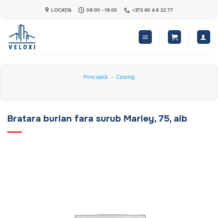
Skip
LOCAȚIA
08:00 - 18:00
+373 60 44 22 77
to
content
Principală
»
Catalog
Bratara burlan fara surub Marley, 75, alb