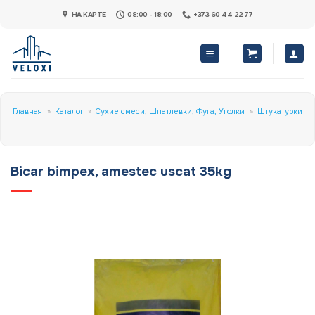
Skip
НА КАРТЕ
08:00 - 18:00
+373 60 44 22 77
to
content
Главная
»
Каталог
»
Сухие смеси, Шпатлевки, Фуга, Уголки
»
Штукатурки
Bicar bimpex, amestec uscat 35kg