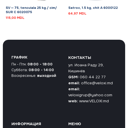
SV — 75, tencuiala 25 kg./ cim/
Satroc, 1.5 kg, chit A 6000122
SUR C 6020075
64,97
MDL
115,00
MDL
ГРАФИК
КОНТАКТЫ
Пн - Птн:
08:00 - 18:00
ул. Иоана Раду 29,
Суббота:
08:00 - 14:00
Кишинёв
Воскресенье:
выходной
GSM:
060 44 22 77
email:
office@veloxi.md
email:
veloxigrup@yahoo.com
web:
www.VELOXI.md
ИНФОРМАЦИЯ
МЕНЮ