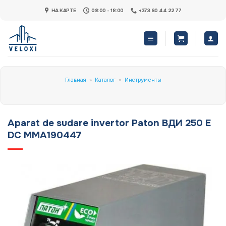
Skip
НА КАРТЕ
08:00 - 18:00
+373 60 44 22 77
to
content
Главная
»
Каталог
»
Инструменты
Aparat de sudare invertor Paton ВДИ 250 E
DC MMA190447