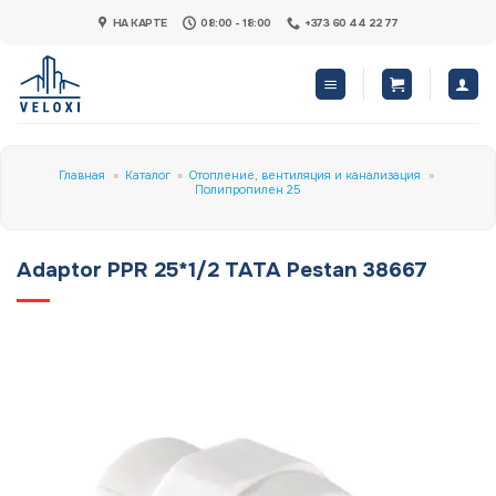
Skip
НА КАРТЕ
08:00 - 18:00
+373 60 44 22 77
to
content
Главная
»
Каталог
»
Отопление, вентиляция и канализация
»
Полипропилен 25
Adaptor PPR 25*1/2 TATA Pestan 38667