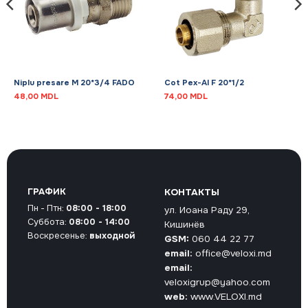
Niplu presare M 20*3/4 FADO
Cot Pex-Al F 20*1/2
48,00
MDL
74,00
MDL
ГРАФИК
КОНТАКТЫ
Пн - Птн:
08:00 - 18:00
ул. Иоана Раду 29,
Суббота:
08:00 - 14:00
Кишинёв
Воскресенье:
выходной
GSM:
060 44 22 77
email:
office@veloxi.md
email:
veloxigrup@yahoo.com
web:
www.VELOXI.md