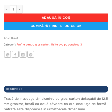
Cantitate Usita de vizitare PLASTLINE 300x400mm
ADAUGĂ ÎN COȘ
SKU:
16272
Categorii:
Profile pentru gips carton
,
Usite pvc pu constructii
DESCRIERE
Trapă de inspecție din aluminiu cu gips-carton detașabil de 12,5
mm grosime, fixată cu două zăvoare tip clic-clac. Ușa de formă
pătrată este disponibilă în următoarele dimensiuni: