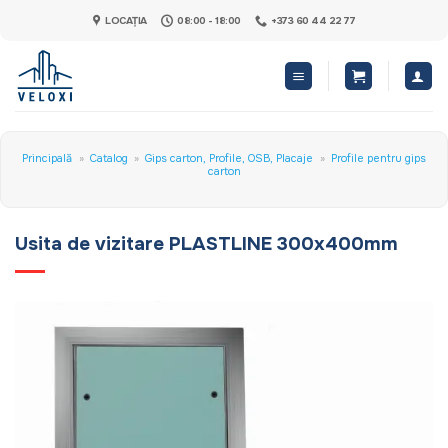
Skip
LOCAȚIA
08:00 - 18:00
+373 60 44 22 77
to
content
Principală
»
Catalog
»
Gips carton, Profile, OSB, Placaje
»
Profile pentru gips
carton
Usita de vizitare PLASTLINE 300x400mm