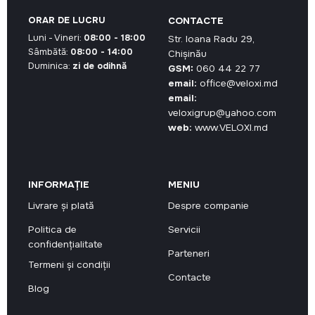
ORAR DE LUCRU
CONTACTE
Luni - Vineri:
08:00 - 18:00
Str. Ioana Radu 29,
Sâmbătă:
08:00 - 14:00
Chișinău
Duminica:
zi de odihnă
GSM:
060 44 22 77
email:
office@veloxi.md
email:
veloxigrup@yahoo.com
web:
www.VELOXI.md
INFORMAȚIE
MENIU
Livrare și plată
Despre companie
Politica de
Servicii
confidențialitate
Parteneri
Termeni și condiții
Contacte
Blog