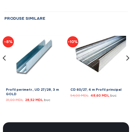
PRODUSE SIMILARE
-8%
-10%
Profil perimetr., UD 27/28, 3 m
CD 60/27, 4 m Profil principal
GOLD
Prețul
Prețul
54,00
MDL
48,60
MDL
buc
inițial
curent
Prețul
Prețul
31,00
MDL
28,52
MDL
buc
a
este:
inițial
curent
fost:
48,60 MDL.
a
este:
54,00 MDL.
fost:
28,52 MDL.
31,00 MDL.