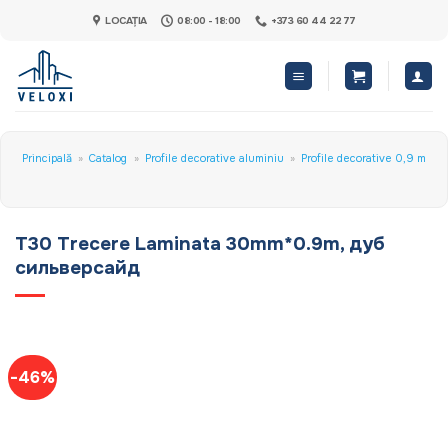
Skip
LOCAȚIA
08:00 - 18:00
+373 60 44 22 77
to
content
Principală
»
Catalog
»
Profile decorative aluminiu
»
Profile decorative 0,9 m
T30 Trecere Laminata 30mm*0.9m, дуб
сильверсайд
-46%