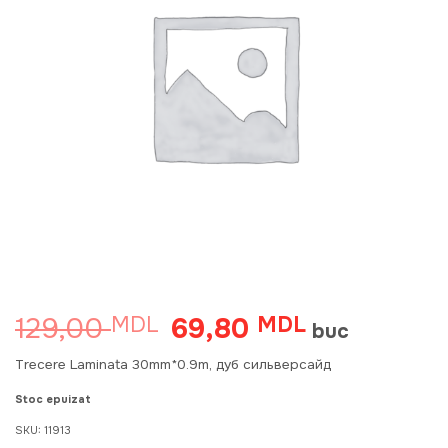
129,00
69,80
MDL
Prețul
MDL
Prețul
buc
inițial
curent
a
este:
Trecere Laminata 30mm*0.9m, дуб сильверсайд
fost:
69,80 MDL.
129,00 MDL.
Stoc epuizat
SKU:
11913