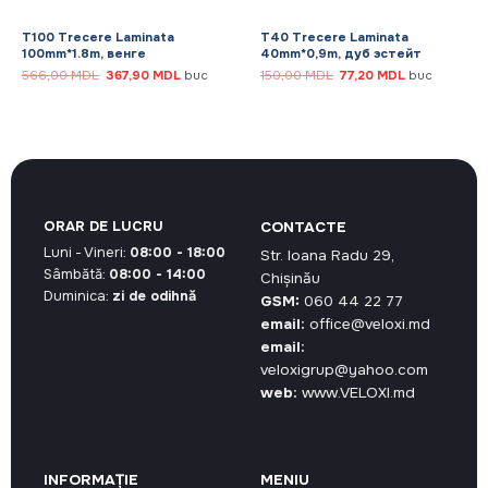
T100 Trecere Laminata
T40 Trecere Laminata
100mm*1.8m, венге
40mm*0,9m, дуб эстейт
Prețul
Prețul
Prețul
Prețul
566,00
MDL
367,90
MDL
buc
150,00
MDL
77,20
MDL
buc
inițial
curent
inițial
curent
a
este:
a
este:
.
fost:
367,90 MDL.
fost:
77,20 MDL.
566,00 MDL.
150,00 MDL.
ORAR DE LUCRU
CONTACTE
Luni - Vineri:
08:00 - 18:00
Str. Ioana Radu 29,
Sâmbătă:
08:00 - 14:00
Chișinău
Duminica:
zi de odihnă
GSM:
060 44 22 77
email:
office@veloxi.md
email:
veloxigrup@yahoo.com
web:
www.VELOXI.md
INFORMAȚIE
MENIU