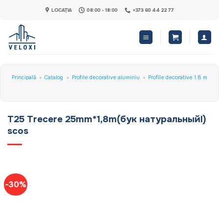
Skip
LOCAȚIA
08:00 - 18:00
+373 60 44 22 77
to
content
Principală
»
Catalog
»
Profile decorative aluminiu
»
Profile decorative 1.8 m
T25 Trecere 25mm*1,8m(бук натуральныйl)
scos
-30%