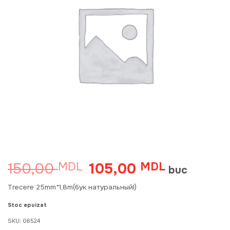
150,00
105,00
MDL
Prețul
MDL
Prețul
buc
inițial
curent
a
este:
Trecere 25mm*1,8m(бук натуральныйl)
fost:
105,00 MDL
150,00 MDL.
Stoc epuizat
SKU:
06524