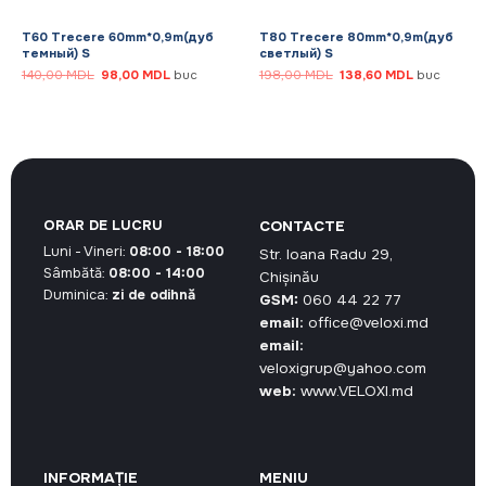
T60 Trecere 60mm*0,9m(дуб
T80 Trecere 80mm*0,9m(дуб
темный) S
светлый) S
Prețul
Prețul
Prețul
Prețul
140,00
MDL
98,00
MDL
buc
198,00
MDL
138,60
MDL
buc
inițial
curent
inițial
curent
a
este:
a
este:
fost:
98,00 MDL.
fost:
138,60 MDL
140,00 MDL.
198,00 MDL.
ORAR DE LUCRU
CONTACTE
Luni - Vineri:
08:00 - 18:00
Str. Ioana Radu 29,
Sâmbătă:
08:00 - 14:00
Chișinău
Duminica:
zi de odihnă
GSM:
060 44 22 77
email:
office@veloxi.md
email:
veloxigrup@yahoo.com
web:
www.VELOXI.md
INFORMAȚIE
MENIU