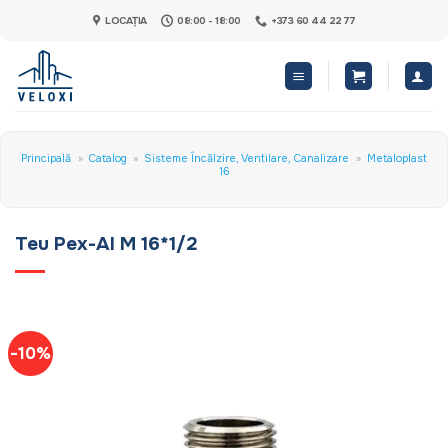
Skip
LOCAȚIA
08:00 - 18:00
+373 60 44 22 77
to
content
Principală
»
Catalog
»
Sisteme Încălzire, Ventilare, Canalizare
»
Metaloplast
16
Teu Pex-Al M 16*1/2
-10%