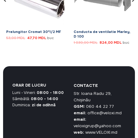
Prelungitor Cromat 30*1/2 MF
Conducta de ventilatie Marley,
D 100
Prețul
Prețul
53,00
MDL
47,70
MDL
buc
inițial
curent
Prețul
Prețul
1 030,00
MDL
824,00
MDL
buc
a
este:
inițial
curent
fost:
47,70 MDL.
a
este:
53,00 MDL.
.
fost:
824,00 M
1
030,00 MDL.
ORAR DE LUCRU
CONTACTE
Luni - Vineri:
08:00 - 18:00
Str. Ioana Radu 29,
Sâmbătă:
08:00 - 14:00
Chișinău
Duminica:
zi de odihnă
GSM:
060 44 22 77
email:
office@veloxi.md
email:
veloxigrup@yahoo.com
web:
www.VELOXI.md