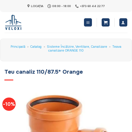
Skip
LOCAȚIA
08:00 - 18:00
+373 60 44 22 77
to
content
Principală
»
Catalog
»
Sisteme Încălzire, Ventilare, Canalizare
»
Teava
canalizare ORANGE 110
Teu canaliz 110/87.5* Orange
-10%