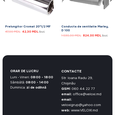
Prelungitor Cromat 20*1/2 MF
Conducta de ventilatie Marley,
D 100
Prețul
Prețul
47,00
MDL
42,30
MDL
buc
inițial
curent
Prețul
Prețul
1 030,00
MDL
824,00
MDL
buc
a
este:
inițial
curent
fost:
42,30 MDL.
a
este:
47,00 MDL.
fost:
824,00 M
1
030,00 MDL.
ORAR DE LUCRU
CONTACTE
Luni - Vineri:
08:00 - 18:00
Str. Ioana Radu 29,
Sâmbătă:
08:00 - 14:00
Chișinău
Duminica:
zi de odihnă
GSM:
060 44 22 77
email:
office@veloxi.md
email:
veloxigrup@yahoo.com
web:
www.VELOXI.md