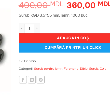
400,00
360,00
MDL
Prețul
MD
inițial
a
Surub KGD 3.5*55 mm, lemn, 1000 buc
fost:
Cantitate Surub 3.5*55 mm, lemn, 1000 buc
400,00 MDL.
ADAUGĂ ÎN COȘ
SKU:
00105
Categorii:
Surub pentru lemn
,
Feronerie, Diblu, Șurub, Cuie