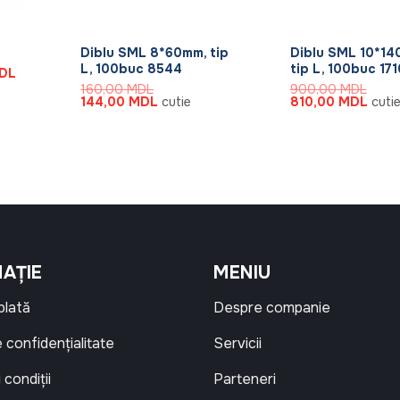
+
+
Diblu SML 8*60mm, tip
Diblu SML 10*14
L, 100buc 8544
tip L, 100buc 171
Prețul
DL
curent
160,00
MDL
900,00
MDL
este:
Prețul
Prețul
Prețul
Prețu
144,00
MDL
cutie
810,00
MDL
cuti
24,84 MDL.
inițial
curent
inițial
curen
L.
a
este:
a
este:
fost:
144,00 MDL.
fost:
810,
160,00 MDL.
900,00 MDL.
AȚIE
MENIU
 plată
Despre companie
e confidențialitate
Servicii
 condiții
Parteneri