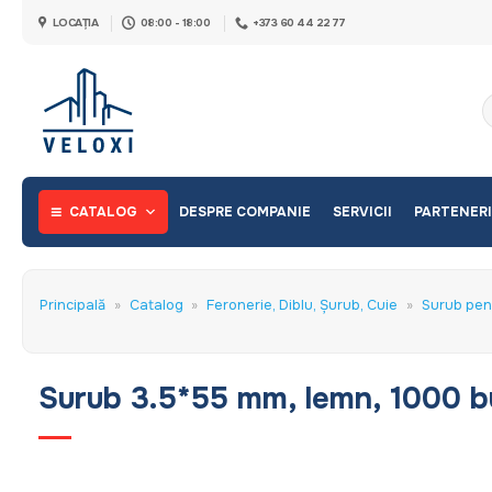
Skip
LOCAȚIA
08:00 - 18:00
+373 60 44 22 77
to
content
C
d
CATALOG
DESPRE COMPANIE
SERVICII
PARTENERI
Principală
»
Catalog
»
Feronerie, Diblu, Șurub, Cuie
»
Surub pen
Surub 3.5*55 mm, lemn, 1000 b