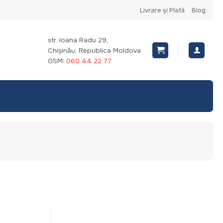
Livrare și Plată
Blog
str. Ioana Radu 29,
Chișinău, Republica Moldova
GSM:
060 44 22 77