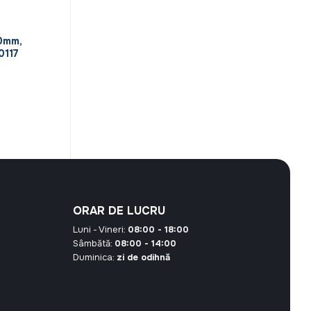
0mm,
0117
l
e
t
00 MDL.
ORAR DE LUCRU
Luni - Vineri:
08:00 - 18:00
Sâmbătă:
08:00 - 14:00
Duminica:
zi de odihnă