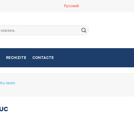
Русский
aută
upă:
RECHIZITE
CONTACTE
tru lemn
uc