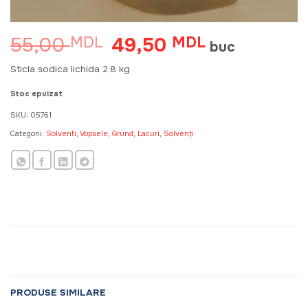
55,00
49,50
MDL
Prețul
MDL
Prețul
buc
inițial
curent
a
este:
Sticla sodica lichida 2.8 kg
fost:
49,50 MDL.
55,00 MDL.
Stoc epuizat
SKU:
05761
Categorii:
Solventi
,
Vopsele, Grund, Lacuri, Solvenți
PRODUSE SIMILARE