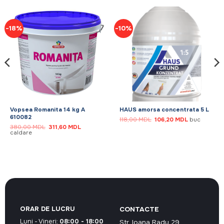
-18%
-10%
Vopsea Romanita 14 kg A
HAUS amorsa concentrata 5 L
610082
Prețul
Prețul
118,00
MDL
106,20
MDL
buc
inițial
curent
Prețul
Prețul
380,00
MDL
311,60
MDL
a
este:
inițial
curent
caldare
fost:
106,20 MDL.
a
este:
118,00 MDL.
fost:
311,60 MDL.
380,00 MDL.
ORAR DE LUCRU
CONTACTE
Luni - Vineri:
08:00 - 18:00
Str. Ioana Radu 29,