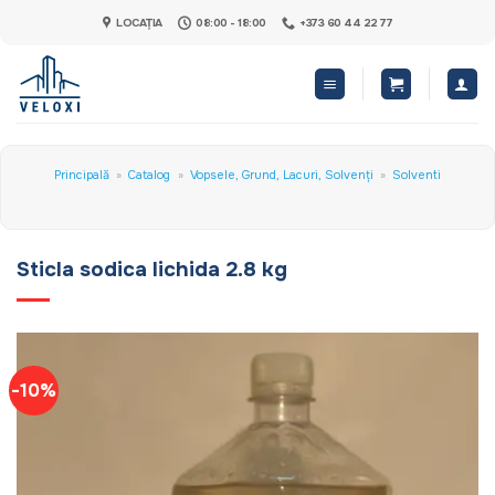
Skip
LOCAȚIA
08:00 - 18:00
+373 60 44 22 77
to
content
Principală
»
Catalog
»
Vopsele, Grund, Lacuri, Solvenți
»
Solventi
Sticla sodica lichida 2.8 kg
-10%