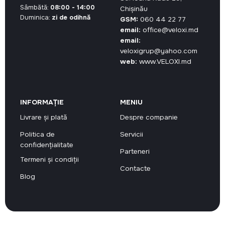
Sâmbătă:
08:00 - 14:00
Chișinău
Duminica:
zi de odihnă
GSM:
060 44 22 77
email:
office@veloxi.md
email:
veloxigrup@yahoo.com
web:
www.VELOXI.md
INFORMAȚIE
MENIU
Livrare și plată
Despre companie
Politica de
Servicii
confidențialitate
Parteneri
Termeni și condiții
Contacte
Blog