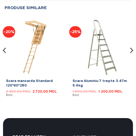
PRODUSE SIMILARE
-20%
-25%
Scara mansarda Standard
Scara Aluminiu 7 trepte 3.47m
120*60*280
5.4kg
Prețul
Prețul
Prețul
Prețul
3 400,00
MDL
2 720,00
MDL
1 600,00
MDL
1 200,00
MDL
inițial
curent
inițial
curent
buc
buc
MDL.
a
este:
a
este:
fost:
2
fost:
1
3
720,00 MDL.
1
200,00
400,00 MDL.
600,00 MDL.