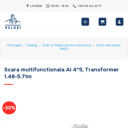
Skip
LOCAȚIA
08:00 - 18:00
+373 60 44 22 77
to
content
Principală
»
Catalog
»
Scări și Roabe pentru construcții
»
Scari industriale
PROFI
Scara multifunctionala Al 4*5, Transformer
1.48-5.71m
-30%