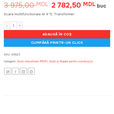
3 975,00
2 782,50
MDL
Prețul
MDL
Prețul
buc
inițial
curent
a
este:
Scara multifunctionala Al 4*5, Transformer
fost:
2
3
782,50
Cantitate Scara multifunctionala Al 4*5, Transformer 1.48-5.71m
975,00 MDL.
ADAUGĂ ÎN COȘ
SKU:
05623
Categorii:
Scari industriale PROFI
,
Scări și Roabe pentru construcții