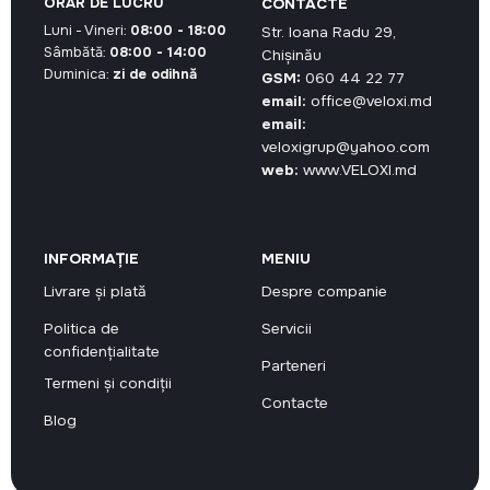
ORAR DE LUCRU
CONTACTE
Luni - Vineri:
08:00 - 18:00
Str. Ioana Radu 29,
Sâmbătă:
08:00 - 14:00
Chișinău
Duminica:
zi de odihnă
GSM:
060 44 22 77
email:
office@veloxi.md
email:
veloxigrup@yahoo.com
web:
www.VELOXI.md
INFORMAȚIE
MENIU
Livrare și plată
Despre companie
Politica de
Servicii
confidențialitate
Parteneri
Termeni și condiții
Contacte
Blog