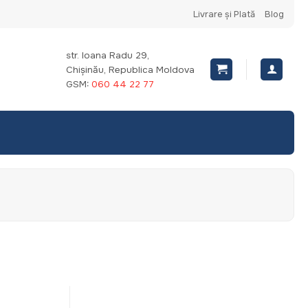
Livrare și Plată
Blog
str. Ioana Radu 29,
Chișinău, Republica Moldova
GSM:
060 44 22 77