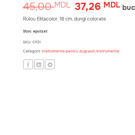
45,00
37,26
MDL
Prețul
MDL
Preț
bu
inițial
cur
a
este
Rulou Elitacolor, 18 cm, dungi colorate
fost:
37,
Stoc epuizat
45,00 MDL.
SKU:
01131
Categorii:
Instrumente pentru zugravit
,
Instrumente