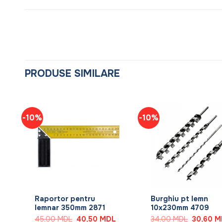
PRODUSE SIMILARE
-10%
-10%
+
+
Raportor pentru
Burghiu pt lemn
lemnar 350mm 2871
10x230mm 4709
Prețul
L
curent
Prețul
Prețul
Prețul
45,00
MDL
40,50
MDL
34,00
MDL
30,60
M