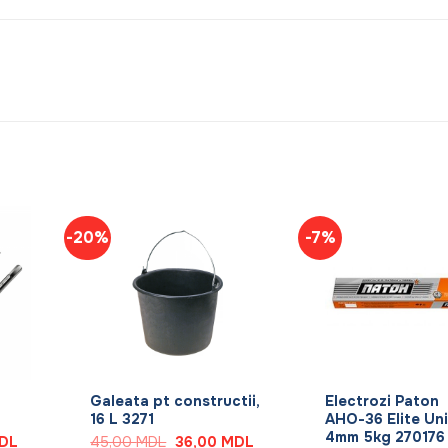
-20%
-7%
+
+
Galeata pt constructii,
Electrozi Paton
16 L 3271
АНО-36 Elite Uni
4mm 5kg 270176
Prețul
Prețul
Prețul
DL
45,00
MDL
36,00
MDL