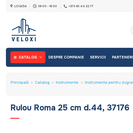
Skip
LOCAȚIA
08:00 - 18:00
+373 60 44 22 77
to
content
C
d
CATALOG
DESPRE COMPANIE
SERVICII
PARTENERI
Principală
»
Catalog
»
Instrumente
»
Instrumente pentru zugra
Rulou Roma 25 cm d.44, 37176