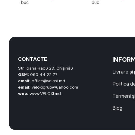
este:
inițial
curent
inițial
buc
buc
114,30 MDL.
a
este:
a
.
fost:
40,50 MDL.
fost:
45,00 MDL.
34,00 M
CONTACTE
INFORM
Str. Ioana Radu 29, Chișinău
Livrare și
GSM:
060 44 22 77
email:
office@veloxi.md
Politica d
email:
veloxigrup@yahoo.com
web:
www.VELOXI.md
Termeni și
Blog