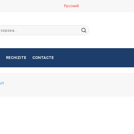
Русский
aută
upă:
RECHIZITE
CONTACTE
vit