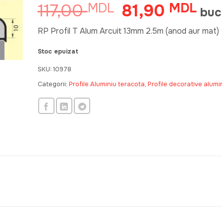
117,00
81,90
MDL
Prețul
MDL
Preț
buc
inițial
cure
a
este
RP Profil T Alum Arcuit 13mm 2.5m (anod aur mat)
fost:
81,
Stoc epuizat
117,00 MDL.
SKU:
10978
Categorii:
Profile Aluminiu teracota
,
Profile decorative alumi