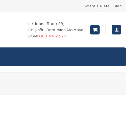
Livrare și Plată
Blog
str. Ioana Radu 29,
Chișinău, Republica Moldova
GSM:
060 44 22 77