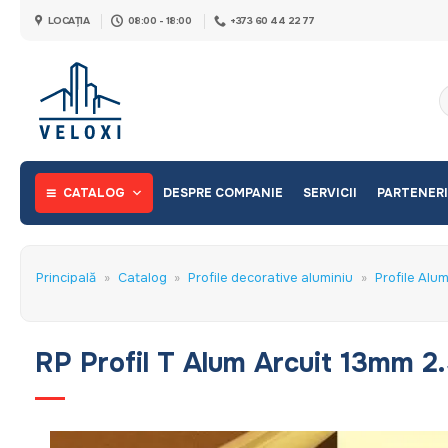
Skip
LOCAȚIA
08:00 - 18:00
+373 60 44 22 77
to
content
C
d
CATALOG
DESPRE COMPANIE
SERVICII
PARTENERI
Principală
»
Catalog
»
Profile decorative aluminiu
»
Profile Alu
RP Profil T Alum Arcuit 13mm 