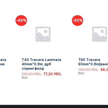
-49%
-30%
+
+
nata
T40 Trecere Laminata
T60 Trecere
лия
40mm*0,9m, дуб
60mm*0,9m(венг
спрингфилд
Prețu
140,00
MDL
98,
inițial
buc
Prețul
Prețul
150,00
MDL
77,20
MDL
a
inițial
curent
buc
fost:
a
este:
DL.
140,
fost:
77,20 MDL.
150,00 MDL.