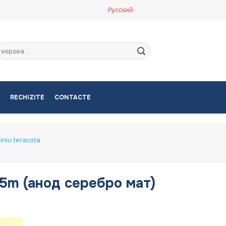
Русский
aută
upă:
RECHIZITE
CONTACTE
miniu teracota
2.5m (анод серебро мат)