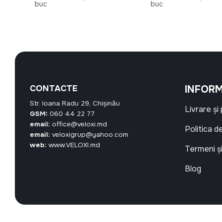
curent
inițial
curent
inițial
buc
buc
este:
a
este:
a
45,90 MDL.
fost:
51,92 MDL.
fost:
59,00 MDL.
53,00 MD
CONTACTE
INFORM
Str. Ioana Radu 29, Chișinău
Livrare și
GSM:
060 44 22 77
email:
office@veloxi.md
Politica d
email:
veloxigrup@yahoo.com
web:
www.VELOXI.md
Termeni și
Blog