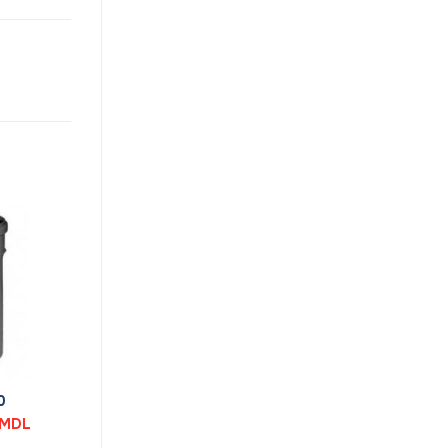
0
Prețul
MDL
curent