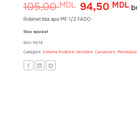
105,00
94,50
MDL
Prețul
MDL
Pr
b
inițial
cu
a
es
Robinet bila apa MF 1/2 FADO
fost:
9
Stoc epuizat
105,00 MDL.
SKU:
11074
Categorii:
Sisteme Încălzire, Ventilare, Canalizare
,
Metaloplas