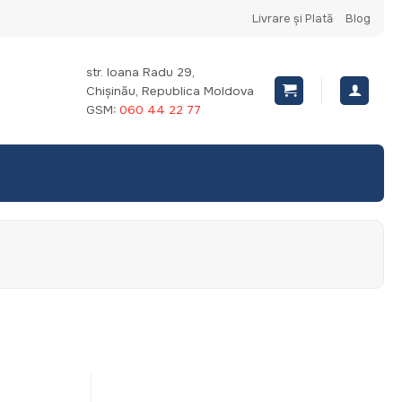
Livrare și Plată
Blog
str. Ioana Radu 29,
Chișinău, Republica Moldova
GSM:
060 44 22 77