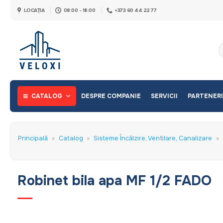
Skip
LOCAȚIA
08:00 - 18:00
+373 60 44 22 77
to
content
C
d
CATALOG
DESPRE COMPANIE
SERVICII
PARTENERI
Principală
»
Catalog
»
Sisteme Încălzire, Ventilare, Canalizare
»
Robinet bila apa MF 1/2 FADO