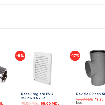
-9%
-17%
+
+
Reseu reglare PVC
Revizie PP can 5
250*170 N25R
Prețul
16,00
MDL
13,25
inițial
buc
Prețul
Prețul
Prețul
DL
75,00
MDL
68,00
MDL