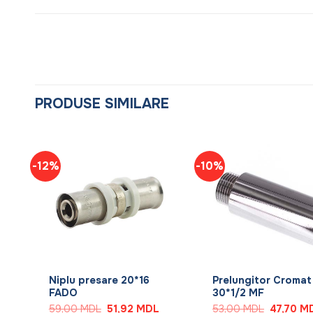
PRODUSE SIMILARE
-12%
-10%
+
+
Niplu presare 20*16
Prelungitor Cromat
FADO
30*1/2 MF
Prețul
Prețul
Prețul
Prețul
59,00
MDL
51,92
MDL
53,00
MDL
47,70
M