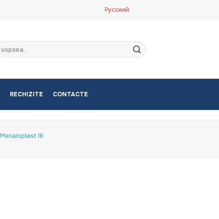
Русский
aută
upă:
RECHIZITE
CONTACTE
Metaloplast 16