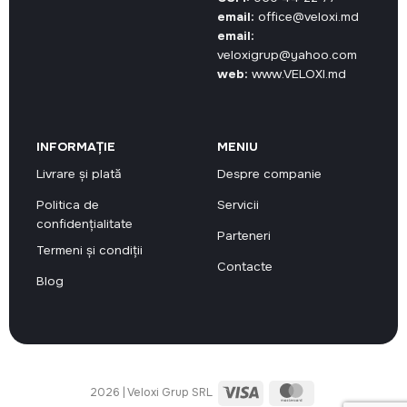
email:
office@veloxi.md
email:
veloxigrup@yahoo.com
web:
www.VELOXI.md
INFORMAȚIE
MENIU
Livrare și plată
Despre companie
Politica de
Servicii
confidențialitate
Parteneri
Termeni și condiții
Contacte
Blog
Visa
MasterCard
2026 | Veloxi Grup SRL