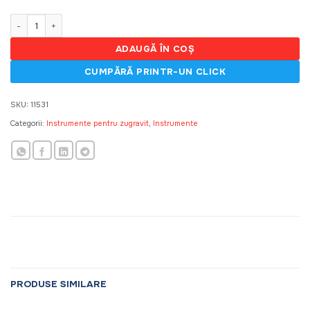
fost:
214,50 MDL
376,00 MDL.
Cantitate Rigla Trapezoidala RusProf 2.0m
ADAUGĂ ÎN COȘ
SKU:
11531
Categorii:
Instrumente pentru zugravit
,
Instrumente
PRODUSE SIMILARE