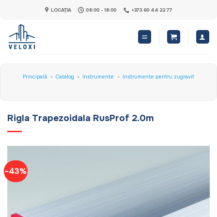
Skip
LOCAȚIA
08:00 - 18:00
+373 60 44 22 77
to
content
Principală
»
Catalog
»
Instrumente
»
Instrumente pentru zugravit
Rigla Trapezoidala RusProf 2.0m
-43%