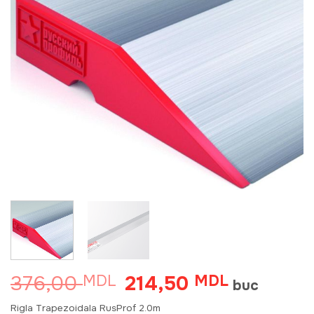
376,00
214,50
MDL
Prețul
MDL
Prețul
buc
inițial
curent
a
este:
Rigla Trapezoidala RusProf 2.0m