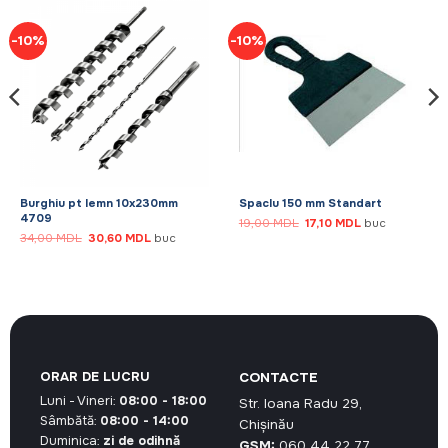
-10%
-10%
Burghiu pt lemn 10x230mm
Spaclu 150 mm Standart
4709
Prețul
Prețul
19,00
MDL
17,10
MDL
buc
inițial
curent
Prețul
Prețul
34,00
MDL
30,60
MDL
buc
a
este:
inițial
curent
fost:
17,10 MDL.
a
este:
19,00 MDL.
fost:
30,60 MDL.
34,00 MDL.
ORAR DE LUCRU
CONTACTE
Luni - Vineri:
08:00 - 18:00
Str. Ioana Radu 29,
Sâmbătă:
08:00 - 14:00
Chișinău
Duminica:
zi de odihnă
GSM:
060 44 22 77