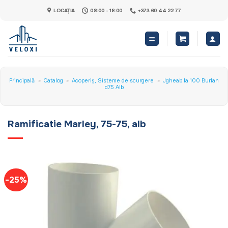
Skip
LOCAȚIA
08:00 - 18:00
+373 60 44 22 77
to
content
Principală
»
Catalog
»
Acoperiș, Sisteme de scurgere
»
Jgheab la 100 Burlan
d75 Alb
Ramificatie Marley, 75-75, alb
-25%