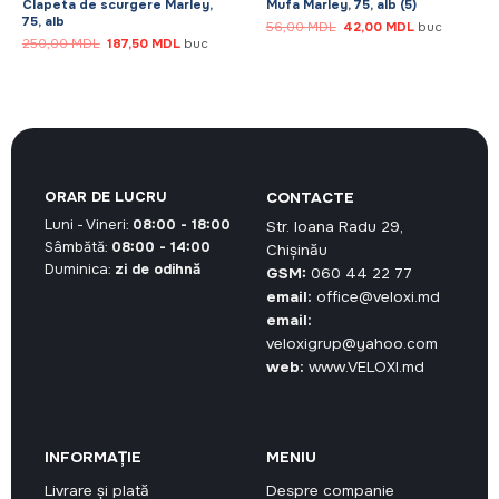
Clapeta de scurgere Marley,
Mufa Marley, 75, alb (5)
75, alb
Prețul
Prețul
56,00
MDL
42,00
MDL
buc
inițial
curent
Prețul
Prețul
250,00
MDL
187,50
MDL
buc
a
este:
inițial
curent
fost:
42,00 MDL.
a
este:
56,00 MDL.
.
fost:
187,50 MDL.
250,00 MDL.
ORAR DE LUCRU
CONTACTE
Luni - Vineri:
08:00 - 18:00
Str. Ioana Radu 29,
Sâmbătă:
08:00 - 14:00
Chișinău
Duminica:
zi de odihnă
GSM:
060 44 22 77
email:
office@veloxi.md
email:
veloxigrup@yahoo.com
web:
www.VELOXI.md
INFORMAȚIE
MENIU
Livrare și plată
Despre companie