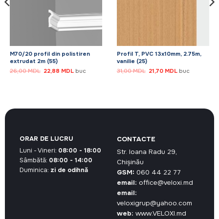
M70/20 profil din polistiren
Profil T, PVC 13x10mm, 2.75m,
extrudat 2m (55)
vanilie (25)
Prețul
Prețul
Prețul
Prețul
26,00
MDL
22,88
MDL
buc
31,00
MDL
21,70
MDL
buc
inițial
curent
inițial
curent
a
este:
a
este:
fost:
22,88 MDL.
fost:
21,70 MDL.
26,00 MDL.
31,00 MDL.
ORAR DE LUCRU
CONTACTE
Luni - Vineri:
08:00 - 18:00
Str. Ioana Radu 29,
Sâmbătă:
08:00 - 14:00
Chișinău
Duminica:
zi de odihnă
GSM:
060 44 22 77
email:
office@veloxi.md
email:
veloxigrup@yahoo.com
web:
www.VELOXI.md