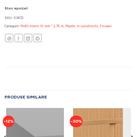
fost:
27,30 MDL.
39,00 MDL.
Stoc epuizat
SKU:
03672
Categorii:
Profil intern 10 mm * 2,75 m
,
Plastic in constructii, Finisari
PRODUSE SIMILARE
-12%
-30%