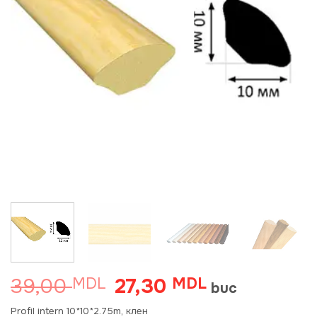
39,00
27,30
MDL
Prețul
MDL
Prețul
buc
inițial
curent
a
este:
Profil intern 10*10*2.75m, клен