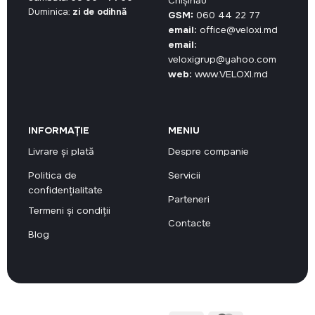
Chișinău
Duminica:
zi de odihnă
GSM:
060 44 22 77
email:
office@veloxi.md
email:
veloxigrup@yahoo.com
web:
www.VELOXI.md
INFORMAȚIE
MENIU
Livrare și plată
Despre companie
Politica de
Servicii
confidențialitate
Parteneri
Termeni și condiții
Contacte
Blog