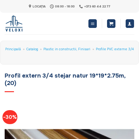
Skip
LOCAȚIA
08:00 - 18:00
+373 60 44 22 77
to
content
Principală
»
Catalog
»
Plastic in constructii, Finisari
»
Profile PVC externe 3/4
Profil extern 3/4 stejar natur 19*19*2.75m,
(20)
-30%