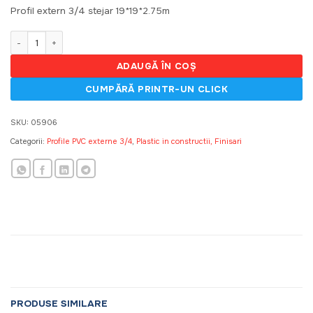
a
este:
Profil extern 3/4 stejar 19*19*2.75m
fost:
34,30 MDL.
49,00 MDL.
Cantitate Profil extern 3/4 stejar natur 19*19*2.75m, (20)
ADAUGĂ ÎN COȘ
SKU:
05906
Categorii:
Profile PVC externe 3/4
,
Plastic in constructii, Finisari
PRODUSE SIMILARE