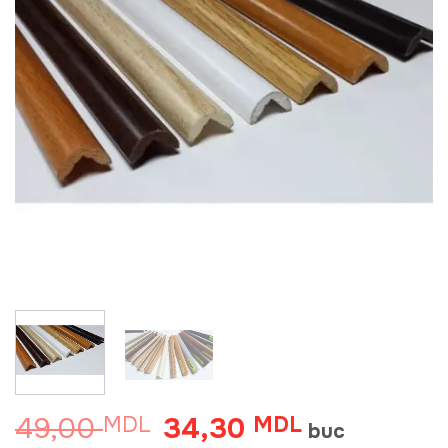
49,00
34,30
MDL
Prețul
MDL
Prețul
buc
inițial
curent