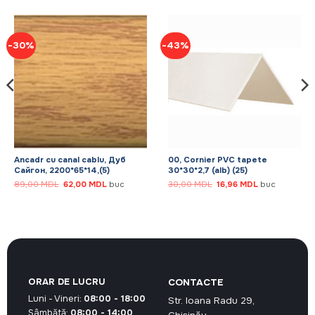
-30%
-43%
Ancadr cu canal cablu, Дуб
00, Cornier PVC tapete
Сайгон, 2200*65*14,(5)
30*30*2,7 (alb) (25)
Prețul
Prețul
Prețul
Prețul
89,00
MDL
62,00
MDL
buc
30,00
MDL
16,96
MDL
buc
inițial
curent
inițial
curent
a
este:
a
este:
fost:
62,00 MDL.
fost:
16,96 MDL.
89,00 MDL.
30,00 MDL.
ORAR DE LUCRU
CONTACTE
Luni - Vineri:
08:00 - 18:00
Str. Ioana Radu 29,
Sâmbătă:
08:00 - 14:00