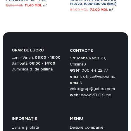
160/20, 1000*600*20 (6m2)
Prețul
Prețul
12,00
MDL
11,40
MDL
m²
inițial
curent
Prețul
Prețul
84,00
MDL
72,00
MDL
m²
a
este:
inițial
curent
fost:
11,40 MDL.
a
este:
12,00 MDL.
fost:
72,00 MDL.
84,00 MDL.
ORAR DE LUCRU
CONTACTE
Luni - Vineri:
08:00 - 18:00
Str. Ioana Radu 29,
Sâmbătă:
08:00 - 14:00
Chișinău
Duminica:
zi de odihnă
GSM:
060 44 22 77
email:
office@veloxi.md
email:
veloxigrup@yahoo.com
web:
www.VELOXI.md
INFORMAȚIE
MENIU
Livrare și plată
Despre companie