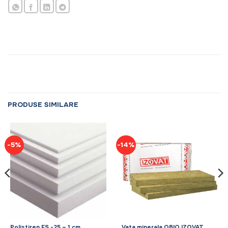
PRODUSE SIMILARE
-5%
-14%
Polistiren FS -25 – 1 cm
Vata minerala OBIO IZOVAT