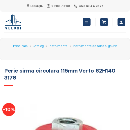
Skip
LOCAȚIA
08:00 - 18:00
+373 60 44 22 77
to
content
Principală
»
Catalog
»
Instrumente
»
Instrumente de taiat si gaurit
Perie sirma circulara 115mm Verto 62H140
3178
-10%