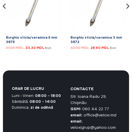
Burghiu sticla/ceramica 6 mm
Burghiu sticla/ceramica 3 mm
3875
3872
Prețul
Prețul
Prețul
Prețul
37,00
MDL
33,30
MDL
buc
32,00
MDL
28,80
MDL
buc
inițial
curent
inițial
curent
a
este:
a
este:
fost:
33,30 MDL.
fost:
28,80 MDL.
37,00 MDL.
32,00 MDL.
ORAR DE LUCRU
CONTACTE
Luni - Vineri:
08:00 - 18:00
Str. Ioana Radu 29,
Sâmbătă:
08:00 - 14:00
Chișinău
Duminica:
zi de odihnă
GSM:
060 44 22 77
email:
office@veloxi.md
email:
veloxigrup@yahoo.com