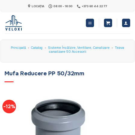
Skip
LOCAȚIA
08:00 - 18:00
+373 60 44 22 77
to
content
Principală
»
Catalog
»
Sisteme Încălzire, Ventilare, Canalizare
»
Teava
canalizare 50 Accesorii
Mufa Reducere PP 50/32mm
-12%