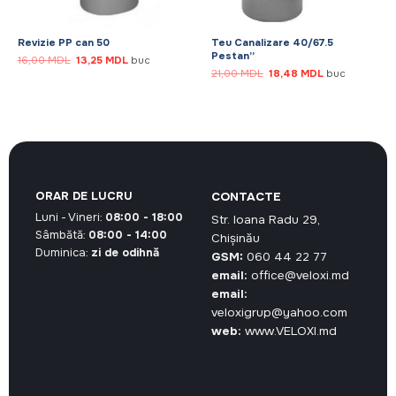
Revizie PP can 50
Teu Canalizare 40/67.5
Pestan”
Prețul
Prețul
16,00
MDL
13,25
MDL
buc
inițial
curent
Prețul
Prețul
21,00
MDL
18,48
MDL
buc
a
este:
inițial
curent
fost:
13,25 MDL.
a
este:
16,00 MDL.
fost:
18,48 MDL.
21,00 MDL.
ORAR DE LUCRU
CONTACTE
Luni - Vineri:
08:00 - 18:00
Str. Ioana Radu 29,
Sâmbătă:
08:00 - 14:00
Chișinău
Duminica:
zi de odihnă
GSM:
060 44 22 77
email:
office@veloxi.md
email:
veloxigrup@yahoo.com
web:
www.VELOXI.md