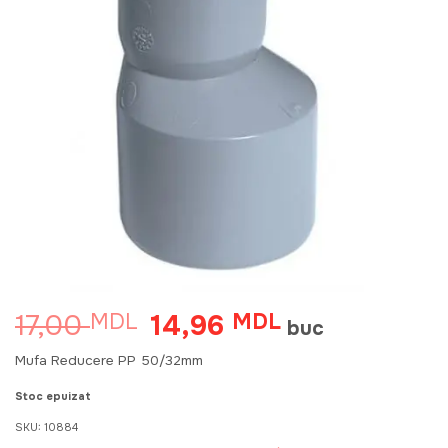
17,00
14,96
MDL
Prețul
MDL
Prețul
buc
inițial
curent
a
este:
Mufa Reducere PP 50/32mm
fost:
14,96 MDL.
17,00 MDL.
Stoc epuizat
SKU:
10884