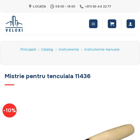
Skip
LOCAȚIA
08:00 - 18:00
+373 60 44 22 77
to
content
Principală
»
Catalog
»
Instrumente
»
Instrumente manuale
Mistrie pentru tencuiala 11436
-10%