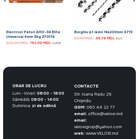
Electrozi Paton АНО-36 Elite
Burghiu pt lemn 16x230mm 4715
Universal 4mm 5kg 270176
Prețul
Prețul
53,00
MDL
48,76
MDL
buc
inițial
curent
Prețul
Prețul
206,00
MDL
192,00
MDL
cutie
a
este:
inițial
curent
fost:
48,76 MDL.
a
este:
53,00 MDL.
fost:
192,00 MDL.
206,00 MDL.
ORAR DE LUCRU
CONTACTE
Luni - Vineri:
08:00 - 18:00
Str. Ioana Radu 29,
Sâmbătă:
08:00 - 14:00
Chișinău
Duminica:
zi de odihnă
GSM:
060 44 22 77
email:
office@veloxi.md
email:
veloxigrup@yahoo.com
web:
www.VELOXI.md