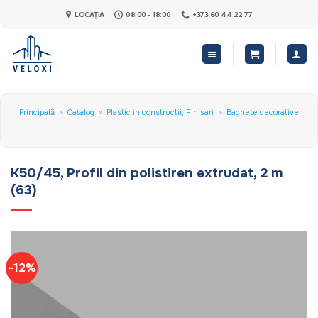
Skip
LOCAȚIA
08:00 - 18:00
+373 60 44 22 77
to
content
Principală
»
Catalog
»
Plastic in constructii, Finisari
»
Baghete decorative
K50/45, Profil din polistiren extrudat, 2 m
(63)
-12%