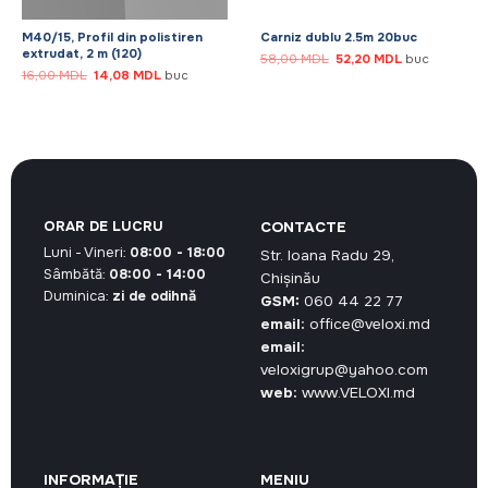
M40/15, Profil din polistiren
Carniz dublu 2.5m 20buc
extrudat, 2 m (120)
Prețul
Prețul
58,00
MDL
52,20
MDL
buc
inițial
curent
Prețul
Prețul
16,00
MDL
14,08
MDL
buc
a
este:
inițial
curent
fost:
52,20 MDL.
a
este:
58,00 MDL.
fost:
14,08 MDL.
16,00 MDL.
ORAR DE LUCRU
CONTACTE
Luni - Vineri:
08:00 - 18:00
Str. Ioana Radu 29,
Sâmbătă:
08:00 - 14:00
Chișinău
Duminica:
zi de odihnă
GSM:
060 44 22 77
email:
office@veloxi.md
email:
veloxigrup@yahoo.com
web:
www.VELOXI.md
INFORMAȚIE
MENIU