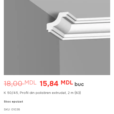
18,00
15,84
MDL
Prețul
MDL
Prețul
buc
inițial
curent
a
este:
K 50/45, Profil din polistiren extrudat, 2 m (63)
fost:
15,84 MDL.
18,00 MDL.
Stoc epuizat
SKU:
01038