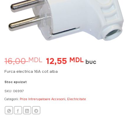
16,00
12,55
MDL
Prețul
MDL
Prețul
buc
inițial
curent
a
este:
Furca electrica 16A cot alba
fost:
12,55 MDL.
16,00 MDL.
Stoc epuizat
SKU:
06997
Categorii:
Prize Intrerupatoare Accesorii
,
Electricitate