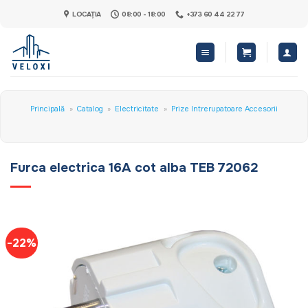
Skip
LOCAȚIA
08:00 - 18:00
+373 60 44 22 77
to
content
Principală
»
Catalog
»
Electricitate
»
Prize Intrerupatoare Accesorii
Furca electrica 16A cot alba TEB 72062
-22%