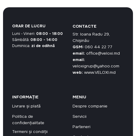
ORAR DE LUCRU
CONTACTE
Luni - Vineri:
08:00 - 18:00
Str. Ioana Radu 29,
Sâmbătă:
08:00 - 14:00
Chișinău
Duminica:
zi de odihnă
GSM:
060 44 22 77
email:
office@veloxi.md
email:
veloxigrup@yahoo.com
web:
www.VELOXI.md
INFORMAȚIE
MENIU
Livrare și plată
Despre companie
Politica de
Servicii
confidențialitate
Parteneri
Termeni și condiții