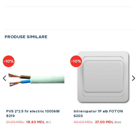
PRODUSE SIMILARE
-10%
-10%
PVS 2*2.5 fir electric 1000kW
Intrerupator 1P alb FOTON
8219
6203
Prețul
Prețul
Prețul
Prețul
21,00
MDL
18,90
MDL
m.l.
30,00
MDL
27,00
MDL
buc
inițial
curent
inițial
curent
a
este:
a
este:
fost:
18,90 MDL.
fost:
27,00 MDL.
21,00 MDL.
30,00 MDL.