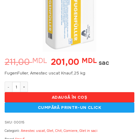
211,00
201,00
MDL
Prețul
MDL
Prețul
sac
inițial
curent
a
este:
FugenFuller, Amestec uscat Knauf,25 kg
fost:
201,00 MDL.
211,00 MDL.
Cantitate FugenFuller, amestec uscat Knauf,25 kg
ADAUGĂ ÎN COȘ
SKU:
00015
Categorii:
Amestec uscat, Glet, Chit, Corniere
,
Glet in saci