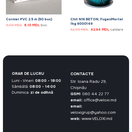
Cornier PVC 2.5 m (50 buc)
Chit N16 BETON, FugenMortel
1kg 6000149
Prețul
Prețul
9,00
MDL
8,10
MDL
buc
inițial
curent
Prețul
Prețul
52,00
MDL
42,64
MDL
caldare
a
este:
inițial
curent
fost:
8,10 MDL.
a
este:
9,00 MDL.
fost:
42,64 MDL.
52,00 MDL.
ORAR DE LUCRU
CONTACTE
Luni - Vineri:
08:00 - 18:00
Str. Ioana Radu 29,
Sâmbătă:
08:00 - 14:00
Chișinău
Duminica:
zi de odihnă
GSM:
060 44 22 77
email:
office@veloxi.md
email:
veloxigrup@yahoo.com
web:
www.VELOXI.md