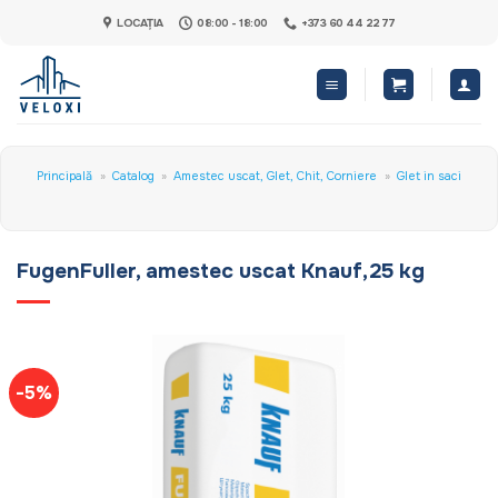
Skip
LOCAȚIA
08:00 - 18:00
+373 60 44 22 77
to
content
Principală
»
Catalog
»
Amestec uscat, Glet, Chit, Corniere
»
Glet in saci
FugenFuller, amestec uscat Knauf,25 kg
-5%