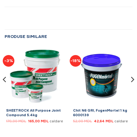
PRODUSE SIMILARE
-3%
-18%
SHEETROCK All Purpose Joint
Chit N6 GRI, FugenMortel 1 kg
Compound 5.4kg
6000139
Prețul
Prețul
Prețul
Prețul
170,00
MDL
165,00
MDL
caldare
52,00
MDL
42,64
MDL
caldare
inițial
curent
inițial
curent
a
este:
a
este:
fost:
165,00 MDL.
fost:
42,64 MDL.
170,00 MDL.
52,00 MDL.