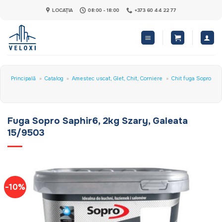
Skip
LOCAȚIA
08:00 - 18:00
+373 60 44 22 77
to
content
Principală
»
Catalog
»
Amestec uscat, Glet, Chit, Corniere
»
Chit fuga Sopro
Fuga Sopro Saphir6, 2kg Szary, Galeata
15/9503
-10%