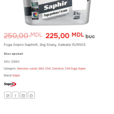
250,00
225,00
MDL
Prețul
MDL
Prețul
buc
inițial
curent
a
este:
Fuga Sopro Saphir6, 2kg Szary, Galeata 15/9503
fost:
225,00 MD
250,00 MDL.
Stoc epuizat
SKU:
12960
Categorii:
Amestec uscat, Glet, Chit, Corniere
,
Chit fuga Sopro
Brand
Sopro