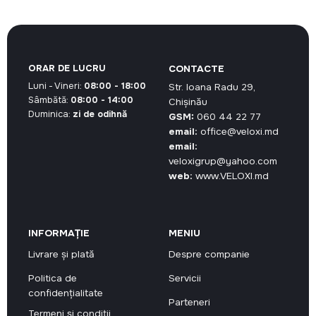
ORAR DE LUCRU
CONTACTE
Luni - Vineri:
08:00 - 18:00
Str. Ioana Radu 29,
Sâmbătă:
08:00 - 14:00
Chișinău
Duminica:
zi de odihnă
GSM:
060 44 22 77
email:
office@veloxi.md
email:
veloxigrup@yahoo.com
web:
www.VELOXI.md
INFORMAȚIE
MENIU
Livrare și plată
Despre companie
Politica de
Servicii
confidențialitate
Parteneri
Termeni și condiții