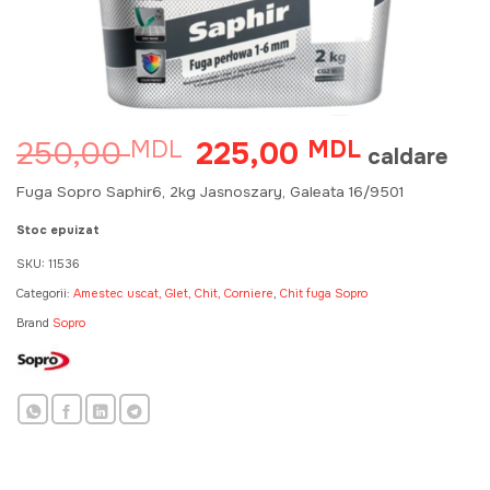
250,00
225,00
MDL
Prețul
MDL
Prețul
caldare
inițial
curent
a
este:
Fuga Sopro Saphir6, 2kg Jasnoszary, Galeata 16/9501
fost:
225,00 MD
250,00 MDL.
Stoc epuizat
SKU:
11536
Categorii:
Amestec uscat, Glet, Chit, Corniere
,
Chit fuga Sopro
Brand
Sopro