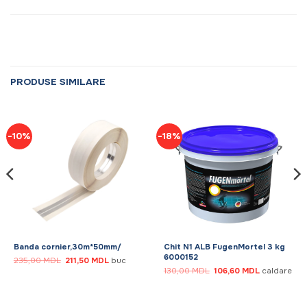
PRODUSE SIMILARE
-10%
-18%
Banda cornier,30m*50mm/
Chit N1 ALB FugenMortel 3 kg
6000152
Prețul
Prețul
235,00
MDL
211,50
MDL
buc
inițial
curent
Prețul
Prețul
130,00
MDL
106,60
MDL
caldare
a
este:
inițial
curent
.
fost:
211,50 MDL.
a
este:
235,00 MDL.
fost:
106,60 MDL
130,00 MDL.