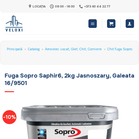
Skip
LOCAȚIA
08:00 - 18:00
+373 60 44 22 77
to
content
Principală
»
Catalog
»
Amestec uscat, Glet, Chit, Corniere
»
Chit fuga Sopro
Fuga Sopro Saphir6, 2kg Jasnoszary, Galeata
16/9501
-10%