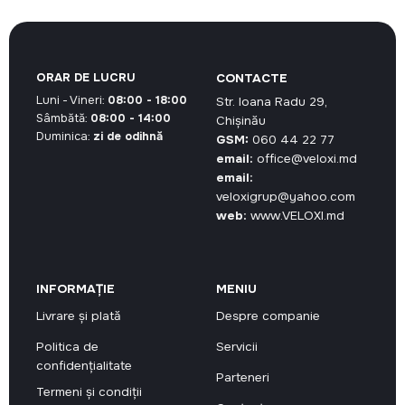
ORAR DE LUCRU
CONTACTE
Luni - Vineri:
08:00 - 18:00
Str. Ioana Radu 29,
Sâmbătă:
08:00 - 14:00
Chișinău
Duminica:
zi de odihnă
GSM:
060 44 22 77
email:
office@veloxi.md
email:
veloxigrup@yahoo.com
web:
www.VELOXI.md
INFORMAȚIE
MENIU
Livrare și plată
Despre companie
Politica de
Servicii
confidențialitate
Parteneri
Termeni și condiții