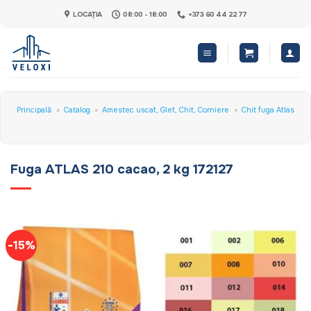
Skip
LOCAȚIA
08:00 - 18:00
+373 60 44 22 77
to
content
Principală
»
Catalog
»
Amestec uscat, Glet, Chit, Corniere
»
Chit fuga Atlas
Fuga ATLAS 210 cacao, 2 kg 172127
-15%