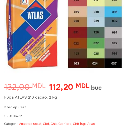
132,00
112,20
MDL
Prețul
MDL
Prețul
buc
inițial
curent
a
este:
Fuga ATLAS 210 cacao, 2 kg
fost:
112,20 MDL.
132,00 MDL.
Stoc epuizat
SKU:
06732
Categorii:
Amestec uscat, Glet, Chit, Corniere
,
Chit fuga Atlas