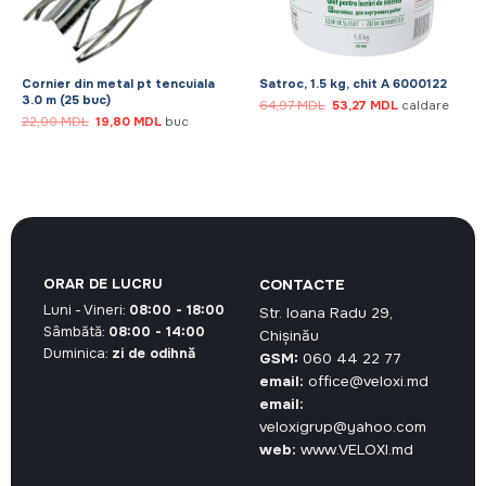
Cornier din metal pt tencuiala
Satroc, 1.5 kg, chit A 6000122
3.0 m (25 buc)
Prețul
Prețul
64,97
MDL
53,27
MDL
caldare
inițial
curent
Prețul
Prețul
22,00
MDL
19,80
MDL
buc
a
este:
inițial
curent
fost:
53,27 MDL.
a
este:
64,97 MDL.
fost:
19,80 MDL.
22,00 MDL.
ORAR DE LUCRU
CONTACTE
Luni - Vineri:
08:00 - 18:00
Str. Ioana Radu 29,
Sâmbătă:
08:00 - 14:00
Chișinău
Duminica:
zi de odihnă
GSM:
060 44 22 77
email:
office@veloxi.md
email:
veloxigrup@yahoo.com
web:
www.VELOXI.md