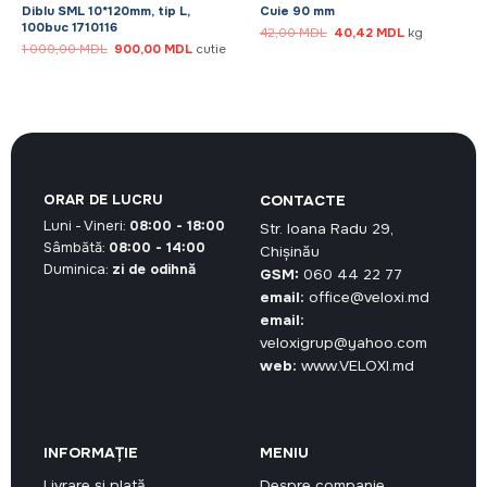
Diblu SML 10*120mm, tip L,
Cuie 90 mm
100buc 1710116
Prețul
Prețul
42,00
MDL
40,42
MDL
kg
inițial
curent
Prețul
Prețul
1 000,00
MDL
900,00
MDL
cutie
a
este:
inițial
curent
fost:
40,42 MDL.
a
este:
42,00 MDL.
MDL.
fost:
900,00 MDL.
1
000,00 MDL.
ORAR DE LUCRU
CONTACTE
Luni - Vineri:
08:00 - 18:00
Str. Ioana Radu 29,
Sâmbătă:
08:00 - 14:00
Chișinău
Duminica:
zi de odihnă
GSM:
060 44 22 77
email:
office@veloxi.md
email:
veloxigrup@yahoo.com
web:
www.VELOXI.md
INFORMAȚIE
MENIU
Livrare și plată
Despre companie