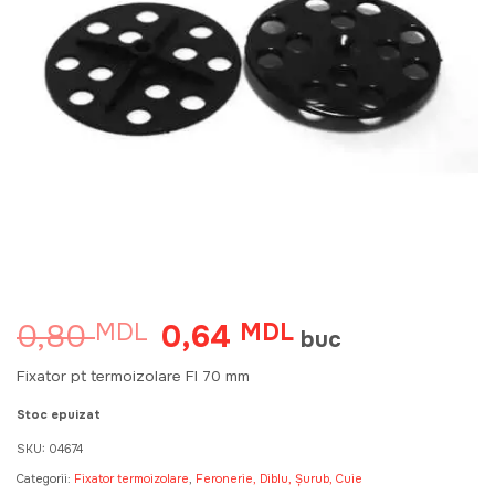
0,80
0,64
MDL
Prețul
MDL
Prețul
buc
inițial
curent
a
este:
Fixator pt termoizolare FI 70 mm
fost:
0,64 MDL.
0,80 MDL.
Stoc epuizat
SKU:
04674
Categorii:
Fixator termoizolare
,
Feronerie, Diblu, Șurub, Cuie