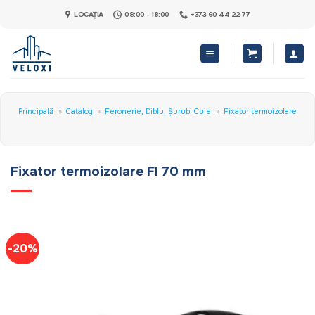
Skip
LOCAȚIA
08:00 - 18:00
+373 60 44 22 77
to
content
Principală
»
Catalog
»
Feronerie, Diblu, Șurub, Cuie
»
Fixator termoizolare
Fixator termoizolare FI 70 mm
-20%