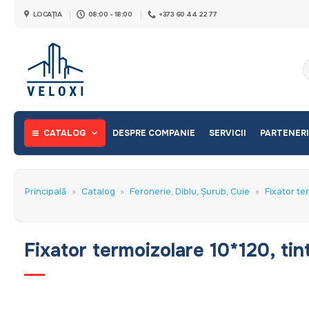
Skip
LOCAȚIA
08:00 - 18:00
+373 60 44 22 77
to
content
C
d
CATALOG
DESPRE COMPANIE
SERVICII
PARTENERI
Principală
»
Catalog
»
Feronerie, Diblu, Șurub, Cuie
»
Fixator te
Fixator termoizolare 10*120, tint