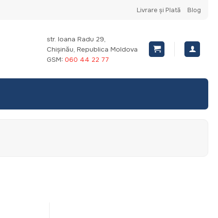
Livrare și Plată
Blog
str. Ioana Radu 29,
Chișinău, Republica Moldova
GSM:
060 44 22 77