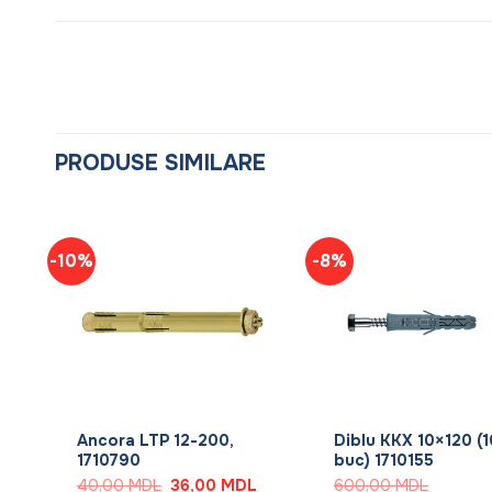
PRODUSE SIMILARE
-10%
-8%
+
+
Ancora LTP 12-200,
Diblu KKX 10×120 (
1710790
buc) 1710155
Prețul
Prețul
40,00
MDL
36,00
MDL
600,00
MDL