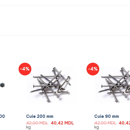
-4%
-4%
+
+
100
Cuie 200 mm
Cuie 90 mm
Prețul
Prețul
Prețul
42,00
MDL
40,42
MDL
42,00
MDL
40,4
inițial
curent
inițial
kg
kg