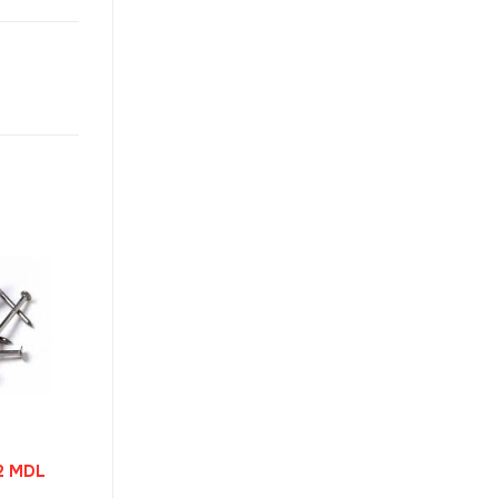
Prețul
2
MDL
curent