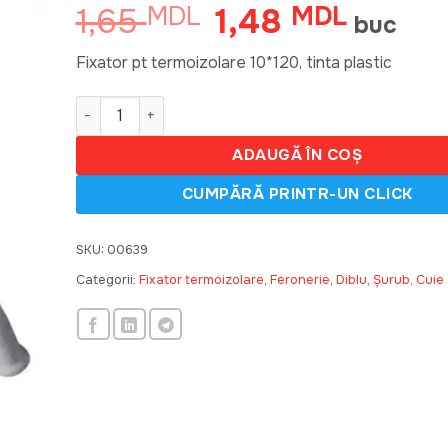
1,65
1,48
MDL
Prețul
MDL
Prețul
buc
inițial
curent
a
este:
Fixator pt termoizolare 10*120, tinta plastic
fost:
1,48 MD
Cantitate Fixator termoizolare 10*120, tinta plastic
1,65 MDL.
ADAUGĂ ÎN COȘ
SKU:
00639
Categorii:
Fixator termoizolare
,
Feronerie, Diblu, Șurub, Cuie