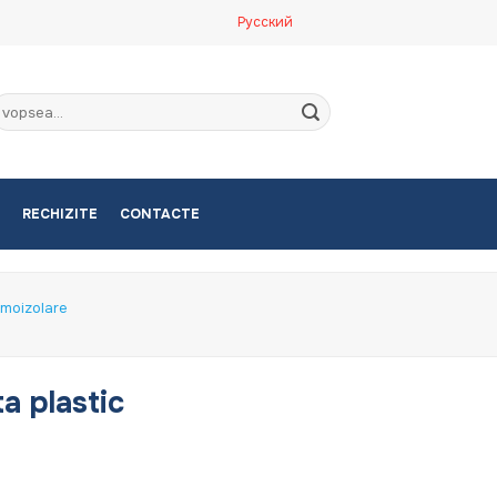
Русский
aută
upă:
RECHIZITE
CONTACTE
rmoizolare
a plastic