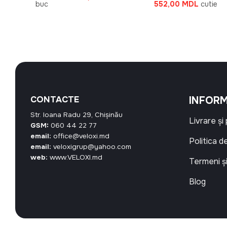
inițial
curent
Prețul
Prețul
buc
552,00
MDL
cutie
a
este:
inițial
curent
fost:
36,00 MDL.
a
este:
40,00 MDL.
fost:
552,00 
600,00 MDL.
MDL.
CONTACTE
INFORM
Str. Ioana Radu 29, Chișinău
Livrare și
GSM:
060 44 22 77
email:
office@veloxi.md
Politica d
email:
veloxigrup@yahoo.com
web:
www.VELOXI.md
Termeni și
Blog