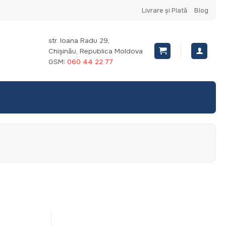
Livrare și Plată
Blog
str. Ioana Radu 29,
Chișinău, Republica Moldova
GSM:
060 44 22 77