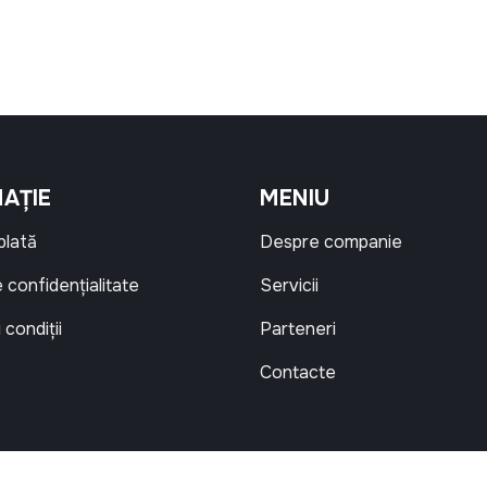
AȚIE
MENIU
 plată
Despre companie
e confidențialitate
Servicii
 condiții
Parteneri
Contacte