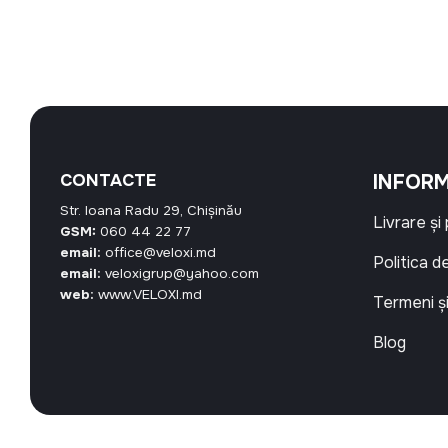
CONTACTE
INFORM
Str. Ioana Radu 29, Chișinău
Livrare și
GSM:
060 44 22 77
email:
office@veloxi.md
Politica d
email:
veloxigrup@yahoo.com
web:
www.VELOXI.md
Termeni și
Blog