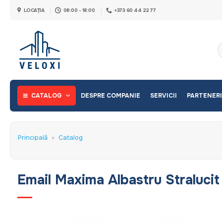
Skip
LOCAȚIA
08:00 - 18:00
+373 60 44 22 77
to
content
C
d
CATALOG
DESPRE COMPANIE
SERVICII
PARTENERI
Principală
»
Catalog
Email Maxima Albastru Stralucit