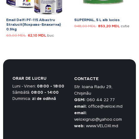
Email Delfi PF-115 Albastru
SUPERMAL, 5 L alb lucios
Stralucit(Яскраво-Блакитна)
Prețul
Prețul
948,00
MDL
853,20
MDL
cutie
0.9kg
inițial
curent
a
este:
Prețul
Prețul
69,00
MDL
62,10
MDL
buc
DL.
fost:
853,20 MD
inițial
curent
948,00 MDL.
a
este:
fost:
62,10 MDL.
69,00 MDL.
ORAR DE LUCRU
CONTACTE
Luni - Vineri:
08:00 - 18:00
Str. Ioana Radu 29,
Sâmbătă:
08:00 - 14:00
Chișinău
Duminica:
zi de odihnă
GSM:
060 44 22 77
email:
office@veloxi.md
email:
veloxigrup@yahoo.com
web:
www.VELOXI.md