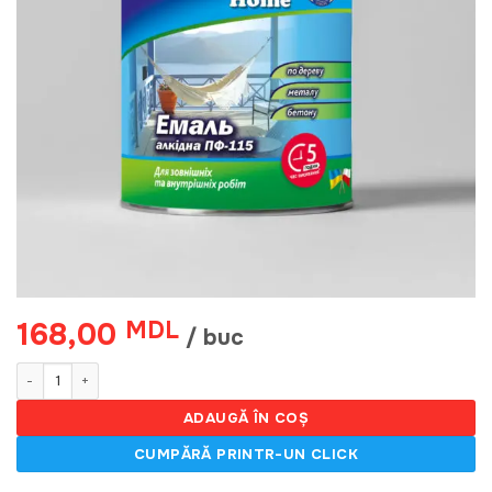
168,00
MDL
/ buc
Cantitate Email Comfort Home, Gri Deschis 2.6kg
ADAUGĂ ÎN COȘ