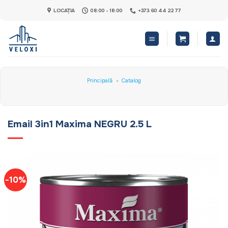
Skip
LOCAȚIA
08:00 - 18:00
+373 60 44 22 77
to
content
Principală
»
Catalog
Email 3in1 Maxima NEGRU 2.5 L
-10%