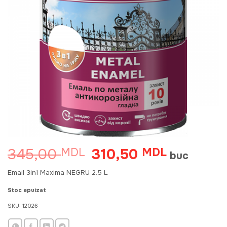
345,00
310,50
MDL
Prețul
MDL
Prețul
buc
inițial
curent
a
este:
Email 3in1 Maxima NEGRU 2.5 L
fost:
310,50 MDL
345,00 MDL.
Stoc epuizat
SKU:
12026