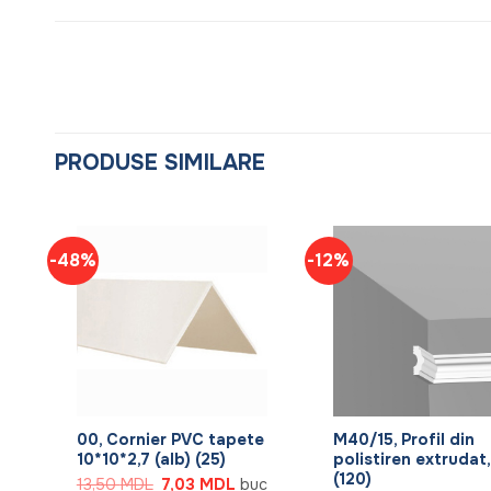
PRODUSE SIMILARE
-48%
-12%
+
+
00, Cornier PVC tapete
M40/15, Profil din
 m
10*10*2,7 (alb) (25)
polistiren extrudat,
(120)
Prețul
Prețul
13,50
MDL
7,03
MDL
buc