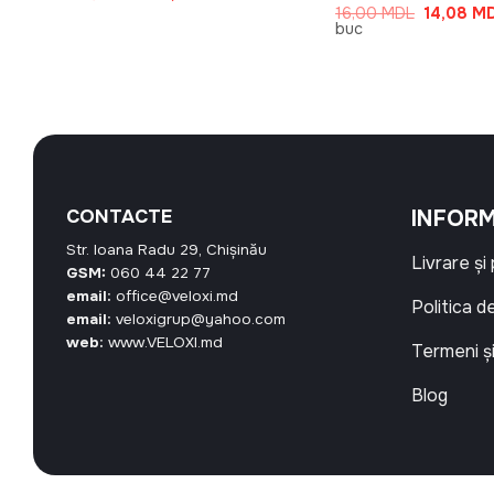
inițial
curent
țul
Prețul
c
16,00
MDL
14,08
M
a
este:
ent
inițial
buc
fost:
7,03 MDL.
e:
a
13,50 MDL.
2 MDL.
fost:
16,00 MD
CONTACTE
INFORM
Str. Ioana Radu 29, Chișinău
Livrare și
GSM:
060 44 22 77
email:
office@veloxi.md
Politica d
email:
veloxigrup@yahoo.com
web:
www.VELOXI.md
Termeni și
Blog