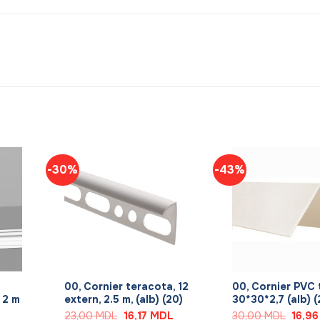
-30%
-43%
+
+
00, Cornier teracota, 12
00, Cornier PVC
 2 m
extern, 2.5 m, (alb) (20)
30*30*2,7 (alb) (
Prețul
Prețul
Prețul
23,00
MDL
16,17
MDL
30,00
MDL
16,9