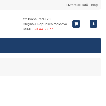
Livrare și Plată
Blog
str. Ioana Radu 29,
Chișinău, Republica Moldova
GSM:
060 44 22 77