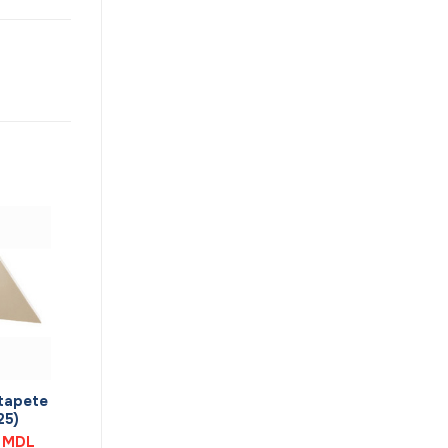
 tapete
25)
Prețul
6
MDL