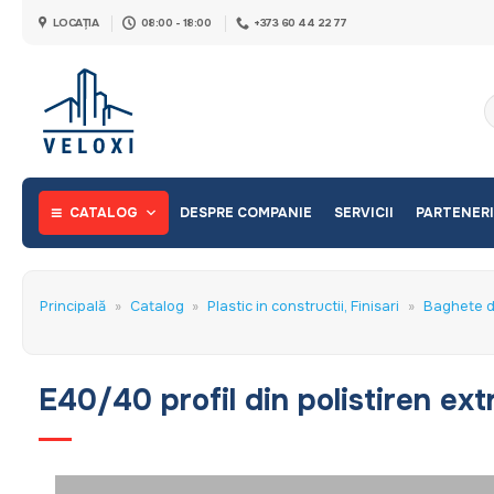
Skip
LOCAȚIA
08:00 - 18:00
+373 60 44 22 77
to
content
C
d
CATALOG
DESPRE COMPANIE
SERVICII
PARTENERI
Principală
»
Catalog
»
Plastic in constructii, Finisari
»
Baghete d
E40/40 profil din polistiren ex