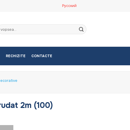
Русский
aută
upă:
RECHIZITE
CONTACTE
ecorative
trudat 2m (100)