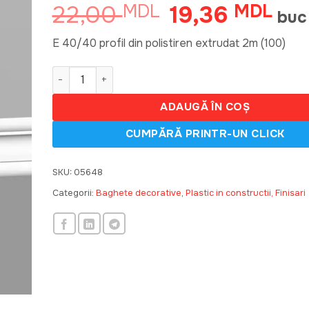
22,00
19,36
MDL
Prețul
MDL
Preț
buc
inițial
cure
a
este
E 40/40 profil din polistiren extrudat 2m (100)
fost:
19,3
Cantitate E40/40 profil din polistiren extrudat 2m 
22,00 MDL.
ADAUGĂ ÎN COȘ
SKU:
05648
Categorii:
Baghete decorative
,
Plastic in constructii, Finisari