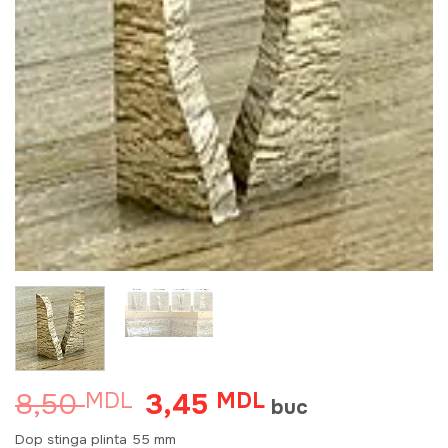
8,50
3,45
MDL
Prețul
MDL
Prețul
buc
inițial
curent
a
este:
Dop stinga plinta 55 mm