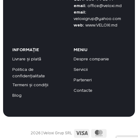
email:
office@veloxi.md
email:
veloxigrup@yahoo.com
web:
www.VELOXI.md
INFORMAȚIE
MENIU
Livrare și plată
Despre companie
Politica de
Servicii
confidențialitate
Parteneri
Termeni și condiții
Contacte
Blog
Visa
MasterCard
2026 | Veloxi Grup SRL