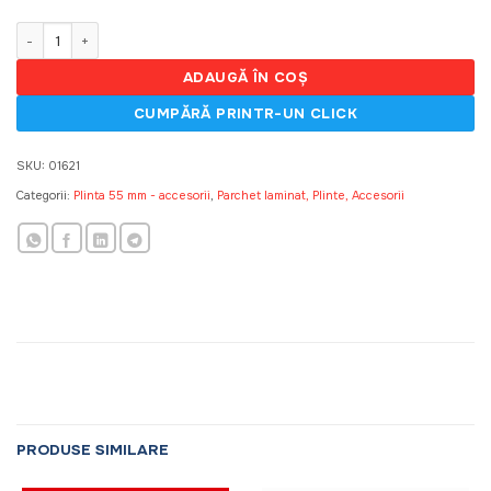
fost:
3,45 MDL.
8,50 MDL.
Cantitate 52mm, dop stinga (50)
ADAUGĂ ÎN COȘ
SKU:
01621
Categorii:
Plinta 55 mm - accesorii
,
Parchet laminat, Plinte, Accesorii
PRODUSE SIMILARE