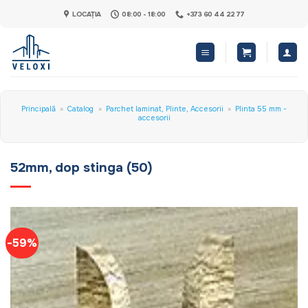
Skip
LOCAȚIA
08:00 - 18:00
+373 60 44 22 77
to
content
Principală
»
Catalog
»
Parchet laminat, Plinte, Accesorii
»
Plinta 55 mm -
accesorii
52mm, dop stinga (50)
-59%