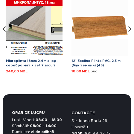
Microplinta 18mm 2.4m анод.
121,Ecoline,Plinta PVC, 2.5 m
серебро мат.+ set 7 arcuri
(бук темный) (45)
240,00
MDL
18,00
MDL
buc
ORAR DE LUCRU
CONTACTE
Luni - Vineri:
08:00 - 18:00
Str. Ioana Radu 29,
Sâmbătă:
08:00 - 14:00
Chișinău
Duminica:
zi de odihnă
GSM:
060 44 22 77