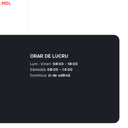
Prețul
0
MDL
curent
este:
28,80 MDL.
 MDL.
ORAR DE LUCRU
Luni - Vineri:
08:00 - 18:00
Sâmbătă:
08:00 - 14:00
Duminica:
zi de odihnă