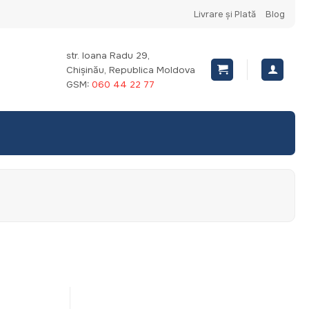
Livrare și Plată
Blog
str. Ioana Radu 29,
Chișinău, Republica Moldova
GSM:
060 44 22 77