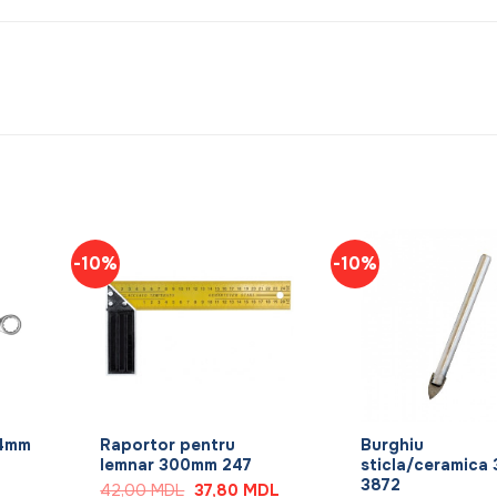
-10%
-10%
+
+
24mm
Raportor pentru
Burghiu
lemnar 300mm 247
sticla/ceramica
3872
Prețul
Prețul
42,00
MDL
37,80
MDL