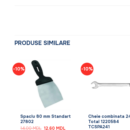
PRODUSE SIMILARE
-10%
-10%
+
+
Spaclu 80 mm Standart
Cheie combinata 
27802
Total 1220584
TCSPA241
ețul
Prețul
Prețul
14,00
MDL
12,60
MDL