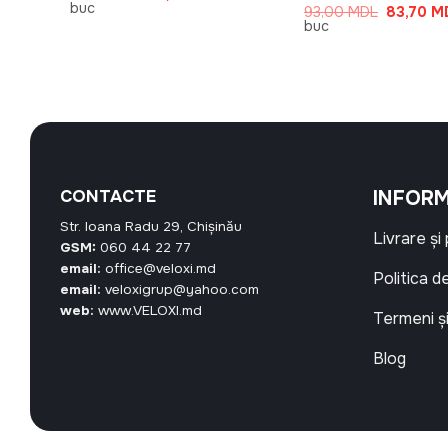
rent
inițial
curent
buc
Prețul
93,00
MDL
83,70
M
te:
a
este:
inițial
buc
,10 MDL.
fost:
12,60 MDL.
a
14,00 MDL.
fost:
93,00 MD
CONTACTE
INFORM
Str. Ioana Radu 29, Chișinău
Livrare și
GSM:
060 44 22 77
email:
office@veloxi.md
Politica d
email:
veloxigrup@yahoo.com
web:
www.VELOXI.md
Termeni și
Blog