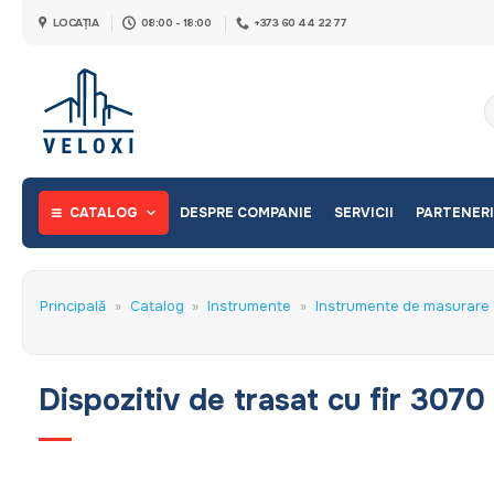
Skip
LOCAȚIA
08:00 - 18:00
+373 60 44 22 77
to
content
C
d
CATALOG
DESPRE COMPANIE
SERVICII
PARTENERI
Principală
»
Catalog
»
Instrumente
»
Instrumente de masurare
Dispozitiv de trasat cu fir 3070