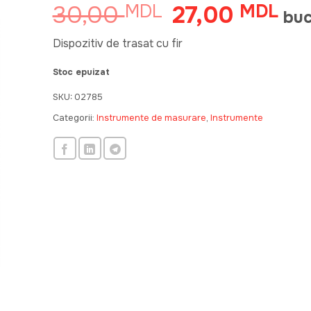
30,00
27,00
MDL
Prețul
MDL
Preț
bu
inițial
cur
a
este
Dispozitiv de trasat cu fir
fost:
27,
Stoc epuizat
30,00 MDL.
SKU:
02785
Categorii:
Instrumente de masurare
,
Instrumente