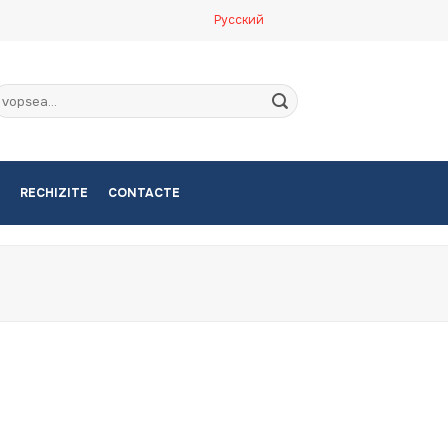
Русский
aută
upă:
RECHIZITE
CONTACTE