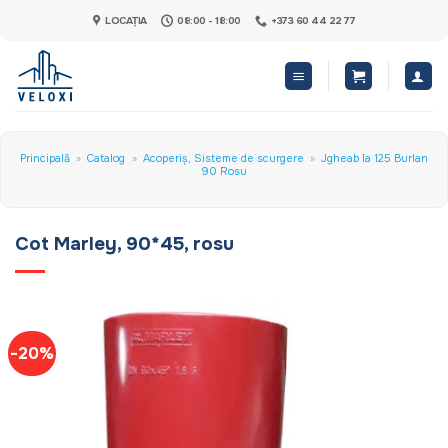
Skip
LOCAȚIA
08:00 - 18:00
+373 60 44 22 77
to
content
Principală
»
Catalog
»
Acoperiș, Sisteme de scurgere
»
Jgheab la 125 Burlan
90 Rosu
Cot Marley, 90*45, rosu
-20%