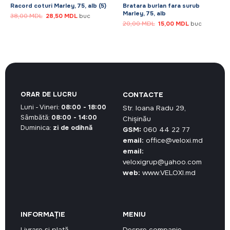
Racord coturi Marley, 75, alb (5)
Bratara burlan fara surub
Marley, 75, alb
Prețul
Prețul
38,00
MDL
28,50
MDL
buc
inițial
curent
Prețul
Prețul
20,00
MDL
15,00
MDL
buc
a
este:
inițial
curent
L.
fost:
28,50 MDL.
a
este:
38,00 MDL.
fost:
15,00 MDL.
20,00 MDL.
ORAR DE LUCRU
CONTACTE
Luni - Vineri:
08:00 - 18:00
Str. Ioana Radu 29,
Sâmbătă:
08:00 - 14:00
Chișinău
Duminica:
zi de odihnă
GSM:
060 44 22 77
email:
office@veloxi.md
email:
veloxigrup@yahoo.com
web:
www.VELOXI.md
INFORMAȚIE
MENIU
Livrare și plată
Despre companie