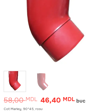
58,00
46,40
MDL
Prețul
MDL
Prețul
buc
inițial
curent
a
este:
Cot Marley, 90*45, rosu