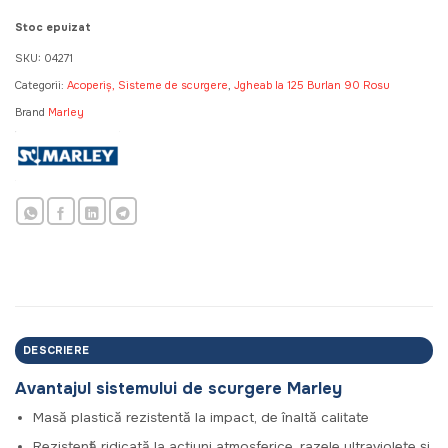
fost:
46,40 MDL.
58,00 MDL.
Stoc epuizat
SKU:
04271
Categorii:
Acoperiș, Sisteme de scurgere
,
Jgheab la 125 Burlan 90 Rosu
Brand
Marley
DESCRIERE
Avantajul sistemului de scurgere Marley
Masă plastică rezistentă la impact, de înaltă calitate
Rezistență ridicată la acțiuni atmosferice, razele ultraviolete și