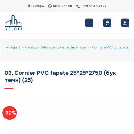
Skip
LOCAȚIA
08:00 - 18:00
+373 60 44 22 77
to
content
Principală
»
Catalog
»
Plastic in constructii, Finisari
»
Corniere PVC pu tapete
03, Cornier PVC tapete 25*25*2750 (бук
темн) (25)
-30%