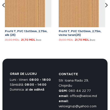
Profil T, PVC 13x10mm, 2.75m,
Profil T, PVC 13x10mm, 2.75m,
alb (25)
visina taran(25)
Prețul
Prețul
Prețul
Prețul
31,00
MDL
21,70
MDL
buc
31,00
MDL
21,70
MDL
buc
inițial
curent
inițial
curent
a
este:
a
este:
fost:
21,70 MDL.
fost:
21,70 MDL.
31,00 MDL.
31,00 MDL.
ORAR DE LUCRU
CONTACTE
Luni - Vineri:
08:00 - 18:00
Str. Ioana Radu 29,
Sâmbătă:
08:00 - 14:00
Chișinău
Duminica:
zi de odihnă
GSM:
060 44 22 77
email:
office@veloxi.md
email:
veloxigrup@yahoo.com