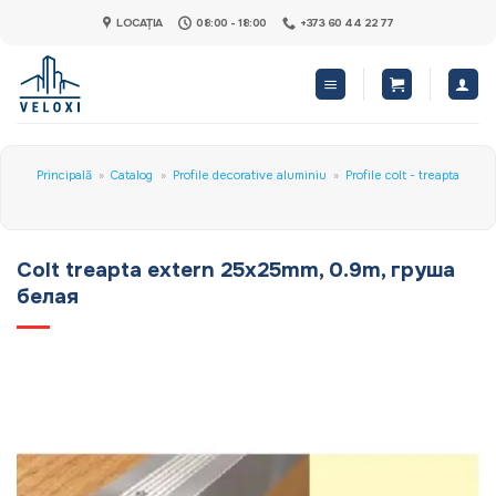
Skip
LOCAȚIA
08:00 - 18:00
+373 60 44 22 77
to
content
Principală
»
Catalog
»
Profile decorative aluminiu
»
Profile colt - treapta
Colt treapta extern 25x25mm, 0.9m, груша
белая