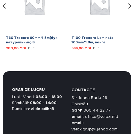
T60 Trecere 60mm*1,8m(бук
T100 Trecere Laminata
натуральный) S
100mm*1.8m, венге
280,00
MDL
buc
566,00
MDL
buc
ORAR DE LUCRU
CONTACTE
Luni - Vineri:
08:00 - 18:00
Str. Ioana Radu 29,
Sâmbătă:
08:00 - 14:00
Chișinău
Duminica:
zi de odihnă
GSM:
060 44 22 77
email:
office@veloxi.md
email:
veloxigrup@yahoo.com