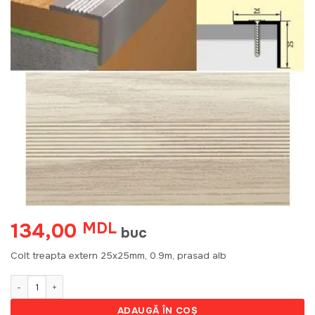
134,00
MDL
buc
Colt treapta extern 25x25mm, 0.9m, prasad alb
Cantitate Colt treapta extern 25x25mm, 0.9m, груша белая
ADAUGĂ ÎN COȘ