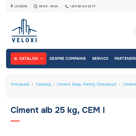
Skip
LOCAȚIA
08:00 - 18:00
+373 60 44 22 77
to
content
C
d
CATALOG
DESPRE COMPANIE
SERVICII
PARTENERI
Principală
»
Catalog
»
Ciment, Nisip, Pietriș, Cheramzit
»
Cimen
Ciment alb 25 kg, CEM I