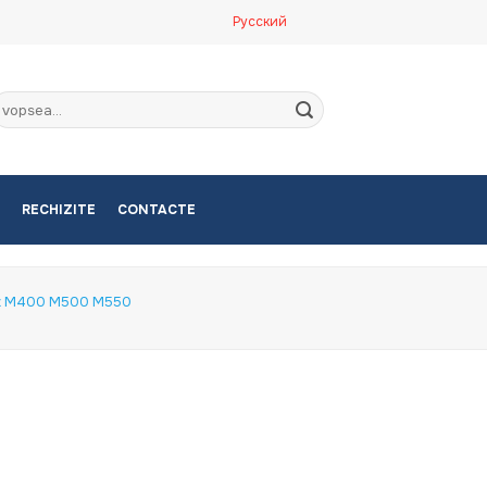
Русский
aută
upă:
RECHIZITE
CONTACTE
t M400 M500 M550