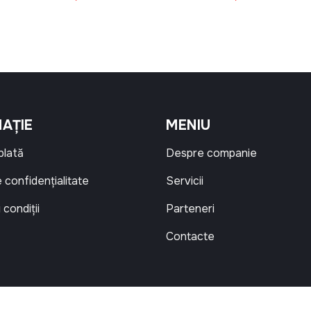
AȚIE
MENIU
 plată
Despre companie
e confidențialitate
Servicii
 condiții
Parteneri
Contacte