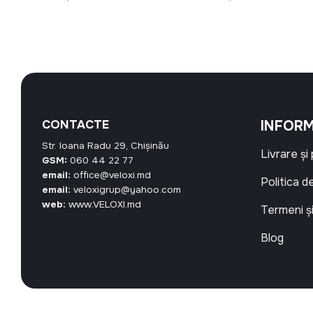
CONTACTE
INFORM
Str. Ioana Radu 29, Chișinău
Livrare și
GSM:
060 44 22 77
email:
office@veloxi.md
Politica d
email:
veloxigrup@yahoo.com
web:
www.VELOXI.md
Termeni și
Blog