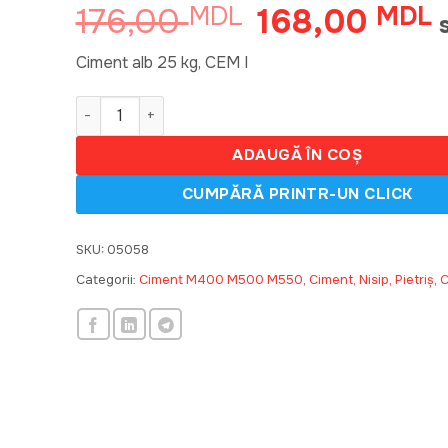
176,00
168,00
MDL
Prețul
MDL
P
inițial
c
a
e
Ciment alb 25 kg, CEM I
fost:
1
Cantitate Ciment alb 25 kg, CEM I
176,00 MDL.
ADAUGĂ ÎN COȘ
SKU:
05058
Categorii:
Ciment M400 M500 M550
,
Ciment, Nisip, Pietriș,