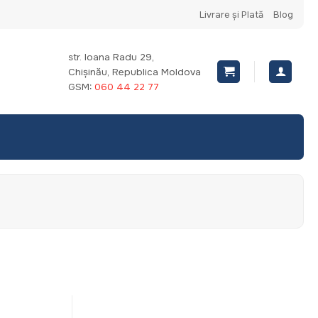
Livrare și Plată
Blog
str. Ioana Radu 29,
Chișinău, Republica Moldova
GSM:
060 44 22 77