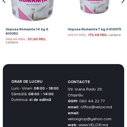
Vopsea Romanita 14 kg A
Vopsea Romanita 7 kg A 610075
610082
Prețul
Prețul
214,00
MDL
175,48
MDL
caldare
inițial
curent
Prețul
Prețul
380,00
MDL
311,60
MDL
a
este:
inițial
curent
caldare
fost:
175,48 MDL.
a
este:
214,00 MDL.
fost:
311,60 MDL.
380,00 MDL.
ORAR DE LUCRU
CONTACTE
Luni - Vineri:
08:00 - 18:00
Str. Ioana Radu 29,
Sâmbătă:
08:00 - 14:00
Chișinău
Duminica:
zi de odihnă
GSM:
060 44 22 77
email:
office@veloxi.md
email:
veloxigrup@yahoo.com
web:
www.VELOXI.md