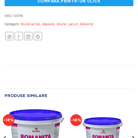
SKU:
00114
Categorii:
Grund acrilic
,
Vopsele, Grund, Lacuri, Solvenți
PRODUSE SIMILARE
-18%
-18%