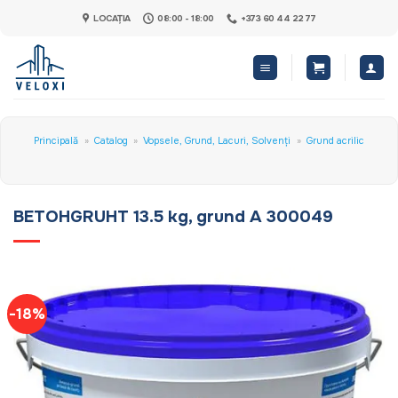
Skip
LOCAȚIA
08:00 - 18:00
+373 60 44 22 77
to
content
Principală
»
Catalog
»
Vopsele, Grund, Lacuri, Solvenți
»
Grund acrilic
BETOHGRUHT 13.5 kg, grund A 300049
-18%