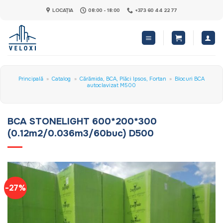
Skip
LOCAȚIA
08:00 - 18:00
+373 60 44 22 77
to
content
Principală
»
Catalog
»
Cărămida, BCA, Plăci Ipsos, Fortan
»
Blocuri BCA
autoclavizat M500
BCA STONELIGHT 600*200*300
(0.12m2/0.036m3/60buc) D500
-27%