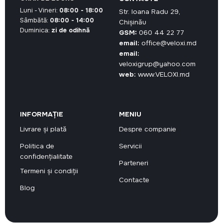
Luni - Vineri:
08:00 - 18:00
Str. Ioana Radu 29,
Sâmbătă:
08:00 - 14:00
Chișinău
Duminica:
zi de odihnă
GSM:
060 44 22 77
email:
office@veloxi.md
email:
veloxigrup@yahoo.com
web:
www.VELOXI.md
INFORMAȚIE
MENIU
Livrare și plată
Despre companie
Politica de
Servicii
confidențialitate
Parteneri
Termeni și condiții
Contacte
Blog