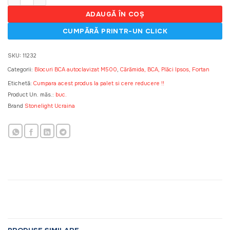
ADAUGĂ ÎN COȘ
SKU:
11232
Categorii:
Blocuri BCA autoclavizat M500
,
Cărămida, BCA, Plăci Ipsos, Fortan
Etichetă:
Cumpara acest produs la palet si cere reducere !!
Product Un. măs.:
buc.
Brand
Stonelight Ucraina