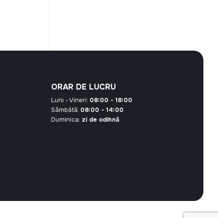
curent
este:
125,00 MDL.
00 MDL.
ORAR DE LUCRU
Luni - Vineri:
08:00 - 18:00
Sâmbătă:
08:00 - 14:00
Duminica:
zi de odihnă