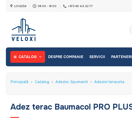
Skip
LOCAȚIA
08:00 - 18:00
+373 60 44 22 77
to
content
C
d
CATALOG
DESPRE COMPANIE
SERVICII
PARTENERI
Principală
»
Catalog
»
Adezivi, Spumanti
»
Adezivi teracota
Adez terac Baumacol PRO PLUS 