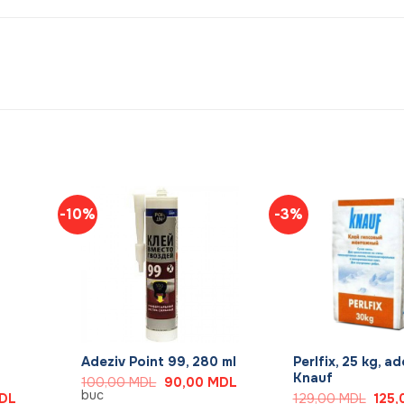
-10%
-3%
+
+
Adeziv Point 99, 280 ml
Perlfix, 25 kg, ad
Knauf
Prețul
Prețul
100,00
MDL
90,00
MDL
inițial
curent
buc
Prețul
Prețu
DL
129,00
MDL
125