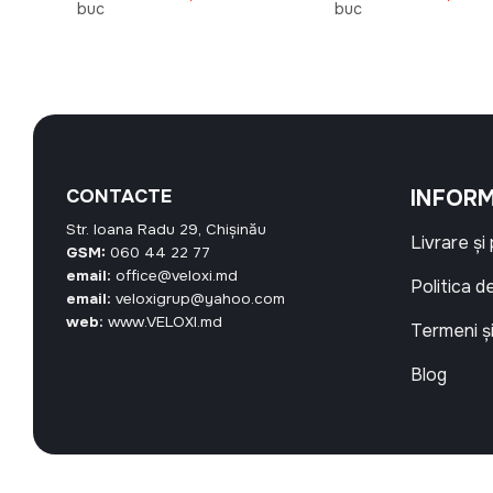
curent
inițial
curent
inițial
buc
buc
este:
a
este:
a
153,99 MDL.
fost:
59,40 MDL.
fost:
.
66,00 MDL.
47,00 M
CONTACTE
INFORM
Str. Ioana Radu 29, Chișinău
Livrare și
GSM:
060 44 22 77
email:
office@veloxi.md
Politica d
email:
veloxigrup@yahoo.com
web:
www.VELOXI.md
Termeni și
Blog