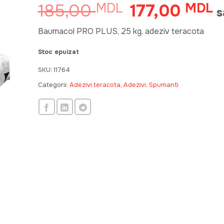
185,00
177,00
MDL
Prețul
MDL
Pr
s
inițial
c
a
es
Baumacol PRO PLUS, 25 kg, adeziv teracota
fost:
1
Stoc epuizat
185,00 MDL.
SKU:
11764
Categorii:
Adezivi teracota
,
Adezivi, Spumanti