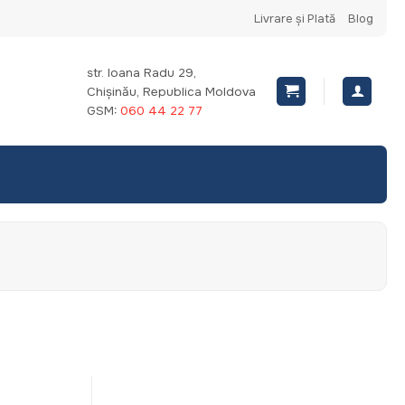
Livrare și Plată
Blog
str. Ioana Radu 29,
Chișinău, Republica Moldova
GSM:
060 44 22 77