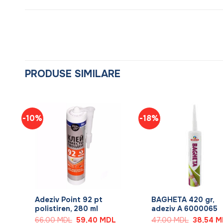
PRODUSE SIMILARE
-10%
-18%
+
+
a,
Adeziv Point 92 pt
BAGHETA 420 gr,
polistiren, 280 ml
adeziv A 6000065
Prețul
Prețul
Prețul
Prețul
L
66,00
MDL
59,40
MDL
47,00
MDL
38,54
M