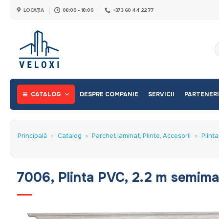
Skip
LOCAȚIA
08:00 - 18:00
+373 60 44 22 77
to
content
C
d
CATALOG
DESPRE COMPANIE
SERVICII
PARTENERI
Principală
»
Catalog
»
Parchet laminat, Plinte, Accesorii
»
Plint
7006, Plinta PVC, 2.2 m semim