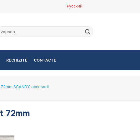
Русский
aută
upă:
RECHIZITE
CONTACTE
a 72mm SCANDY, accesorii
at 72mm