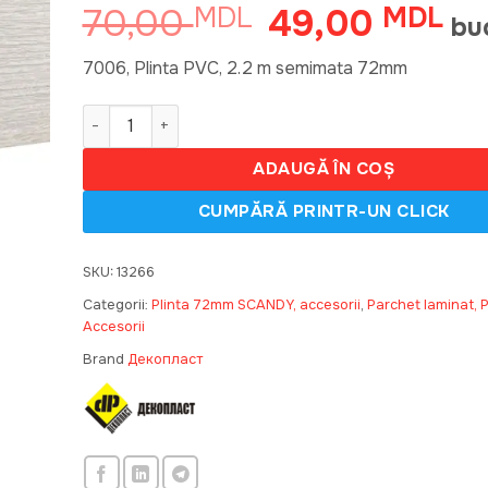
70,00
49,00
MDL
Prețul
MDL
Pre
bu
inițial
cur
a
est
7006, Plinta PVC, 2.2 m semimata 72mm
fost:
49,
Cantitate 7006, Plinta PVC, 2.2 m semimat 72mm
70,00 MDL.
ADAUGĂ ÎN COȘ
SKU:
13266
Categorii:
Plinta 72mm SCANDY, accesorii
,
Parchet laminat, P
Accesorii
Brand
Декопласт