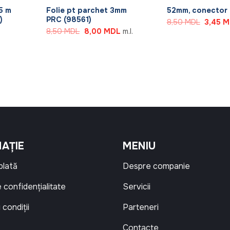
.5 m
Folie pt parchet 3mm
52mm, conector 
)
PRC (98561)
Prețul
8,50
MDL
3,45
M
inițial
Prețul
Prețul
8,50
MDL
8,00
MDL
m.l.
a
inițial
curent
fost:
a
este:
8,50 M
fost:
8,00 MDL.
8,50 MDL.
AȚIE
MENIU
 plată
Despre companie
e confidențialitate
Servicii
 condiții
Parteneri
Contacte