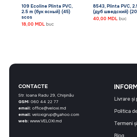
m
109 Ecoline Plinta PVC,
8543, Plinta PVC, 2
2.5 m (бук ясный) (45)
(дуб шведский) (20
scos
40,00
MDL
buc
18,00
MDL
buc
CONTACTE
INFORM
Str. Ioana Radu 29, Chișinău
Livrare și
GSM:
060 44 22 77
email:
office@veloxi.md
Politica d
email:
veloxigrup@yahoo.com
web:
www.VELOXI.md
Termeni și
Blog