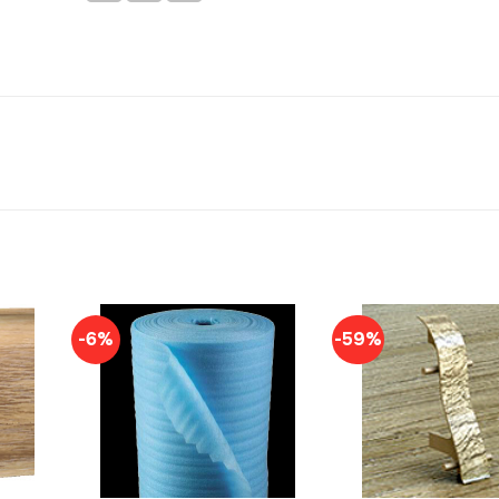
-6%
-59%
+
+