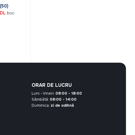
(50)
Prețul
DL
buc
curent
este:
3,45 MDL.
DL.
ORAR DE LUCRU
Luni - Vineri:
08:00 - 18:00
Sâmbătă:
08:00 - 14:00
Duminica:
zi de odihnă