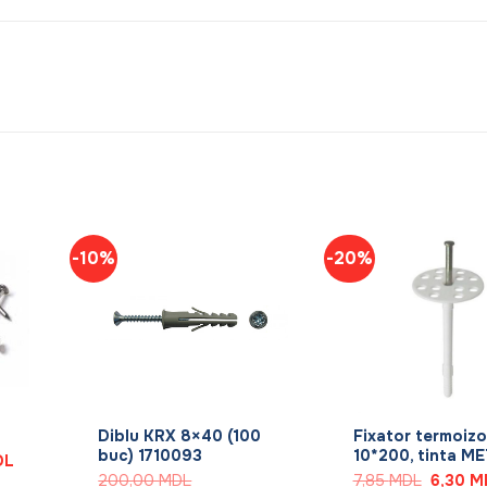
-10%
-20%
+
+
Diblu KRX 8×40 (100
Fixator termoizo
buc) 1710093
10*200, tinta M
Prețul
DL
curent
Prețul
200,00
MDL
7,85
MDL
6,30
M