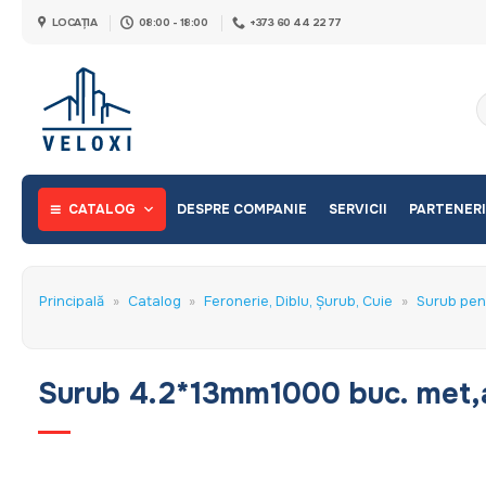
Skip
LOCAȚIA
08:00 - 18:00
+373 60 44 22 77
to
content
C
d
CATALOG
DESPRE COMPANIE
SERVICII
PARTENERI
Principală
»
Catalog
»
Feronerie, Diblu, Șurub, Cuie
»
Surub pen
Surub 4.2*13mm1000 buc. met,