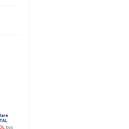
lare
ETAL
Prețul
DL
buc