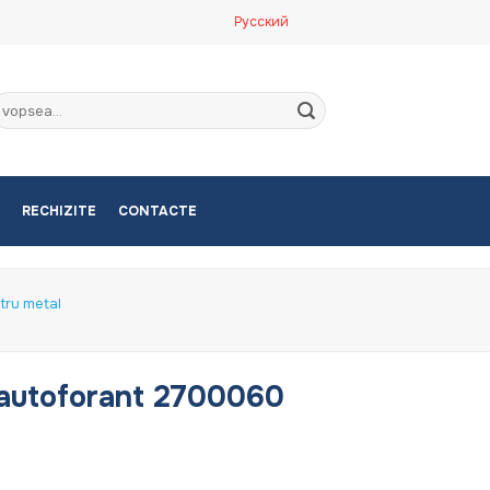
Русский
aută
upă:
RECHIZITE
CONTACTE
tru metal
autoforant 2700060