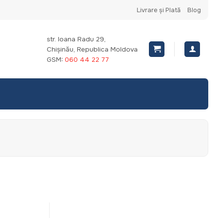
Livrare și Plată
Blog
str. Ioana Radu 29,
Chișinău, Republica Moldova
GSM:
060 44 22 77