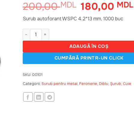
200,00
180,00
MDL
Prețul
MDL
inițial
a
Surub autoforant WSPC 4.2*13 mm, 1000 buc
fost:
Cantitate Surub 4.2*13mm1000 buc. met,autofora
200,00 MDL.
ADAUGĂ ÎN COȘ
SKU:
00101
Categorii:
Surub pentru metal
,
Feronerie, Diblu, Șurub, Cuie