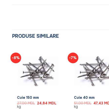
PRODUSE SIMILARE
-8%
-7%
+
+
Cuie 150 mm
Cuie 40 mm
Prețul
Prețul
Prețul
Prețul
27,00
MDL
24,84
MDL
51,00
MDL
47,43
M
curent
inițial
curent
inițial
kg
kg