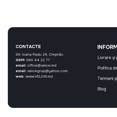
este:
a
este:
a
40,42 MDL.
fost:
24,84 MDL.
fost:
27,00 MDL.
51,00 MD
CONTACTE
INFORM
Str. Ioana Radu 29, Chișinău
Livrare și
GSM:
060 44 22 77
email:
office@veloxi.md
Politica d
email:
veloxigrup@yahoo.com
web:
www.VELOXI.md
Termeni și
Blog