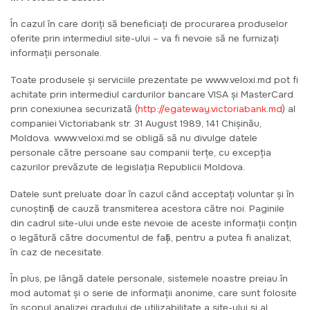
În cazul în care doriți să beneficiați de procurarea produselor
oferite prin intermediul site-ului – va fi nevoie să ne furnizaţi
informaţii personale.
Toate produsele și serviciile prezentate pe www.veloxi.md pot fi
achitate prin intermediul cardurilor bancare VISA și MasterCard
prin conexiunea securizată (
http://egateway.victoriabank.md
) al
companiei Victoriabank str. 31 August 1989, 141 Chișinău,
Moldova. www.veloxi.md se obligă să nu divulge datele
personale către persoane sau companii terțe, cu excepția
cazurilor prevăzute de legislația Republicii Moldova.
Datele sunt preluate doar în cazul când acceptaţi voluntar şi în
cunoştinţă de cauză transmiterea acestora către noi. Paginile
din cadrul site-ului unde este nevoie de aceste informaţii conţin
o legătură către documentul de faţă, pentru a putea fi analizat,
în caz de necesitate.
În plus, pe lângă datele personale, sistemele noastre preiau în
mod automat şi o serie de informaţii anonime, care sunt folosite
în scopul analizei gradului de utilizabilitate a site-ului şi al