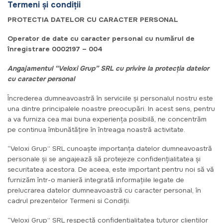
Termeni și condiții
PROTECTIA DATELOR CU CARACTER PERSONAL
Operator de date cu caracter personal cu numărul de
înregistrare 0002197 – 004
Angajamentul “Veloxi Grup” SRL cu privire la protecția datelor
cu caracter personal
Încrederea dumneavoastră în serviciile și personalul nostru este
una dintre principalele noastre preocupări. In acest sens, pentru
a va furniza cea mai buna experiența posibilă, ne concentrăm
pe continua îmbunătățire în întreaga noastră activitate.
“Veloxi Grup” SRL cunoaște importanța datelor dumneavoastră
personale și se angajează să protejeze confidențialitatea și
securitatea acestora. De aceea, este important pentru noi să vă
furnizăm într-o manieră integrată informațiile legate de
prelucrarea datelor dumneavoastră cu caracter personal, în
cadrul prezentelor Termeni si Condiții.
“Veloxi Grup” SRL respectă confidențialitatea tuturor clienților