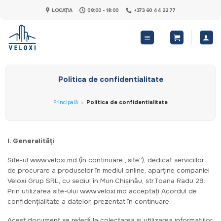
Skip
LOCAȚIA
08:00 - 18:00
+373 60 44 22 77
to
content
Politica de confidentialitate
Principală
»
Politica de confidentialitate
I. Generalități
Site-ul www.veloxi.md (în continuare „site”), dedicat serviciilor
de procurare a produselor în mediul online, aparține companiei
Veloxi Grup SRL, cu sediul în Mun.Chișinău, str.Toana Radu 29.
Prin utilizarea site-ului www.veloxi.md acceptați Acordul de
confidențialitate a datelor, prezentat în continuare.
Acest document se referă la colectarea şi utilizarea informațiilor