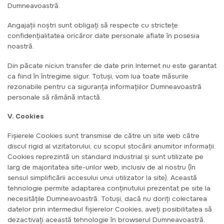
Dumneavoastră.
Angajaţii noştri sunt obligaţi să respecte cu stricteţe
confidenţialitatea oricăror date personale aflate în posesia
noastră.
Din păcate niciun transfer de date prin Internet nu este garantat
ca fiind în întregime sigur. Totuşi, vom lua toate măsurile
rezonabile pentru ca siguranţa informaţiilor Dumneavoastră
personale să rămână intactă.
V. Cookies
Fişierele Cookies sunt transmise de către un site web către
discul rigid al vizitatorului, cu scopul stocării anumitor informaţii.
Cookies reprezintă un standard industrial şi sunt utilizate pe
larg de majoritatea site-urilor web, inclusiv de al nostru (în
sensul simplificării accesului unui utilizator la site). Această
tehnologie permite adaptarea conţinutului prezentat pe site la
necesităţile Dumneavoastră. Totuşi, dacă nu doriţi colectarea
datelor prin intermediul fişierelor Cookies, aveţi posibilitatea să
dezactivaţi această tehnologie în browserul Dumneavoastră.