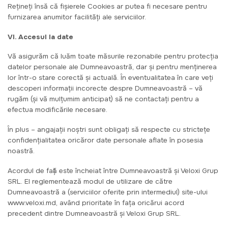
Reţineţi însă că fişierele Cookies ar putea fi necesare pentru
furnizarea anumitor facilităţi ale serviciilor.
VI. Accesul la date
Vă asigurăm că luăm toate măsurile rezonabile pentru protecţia
datelor personale ale Dumneavoastră, dar şi pentru menţinerea
lor într-o stare corectă şi actuală. În eventualitatea în care veţi
descoperi informaţii incorecte despre Dumneavoastră – vă
rugăm (şi vă mulţumim anticipat) să ne contactaţi pentru a
efectua modificările necesare.
În plus – angajaţii noştri sunt obligaţi să respecte cu stricteţe
confidenţialitatea oricăror date personale aflate în posesia
noastră.
Acordul de faţă este încheiat între Dumneavoastră şi Veloxi Grup
SRL. El reglementează modul de utilizare de către
Dumneavoastră a (serviciilor oferite prin intermediul) site-ului
www.veloxi.md, având prioritate în faţa oricărui acord
precedent dintre Dumneavoastră şi Veloxi Grup SRL.