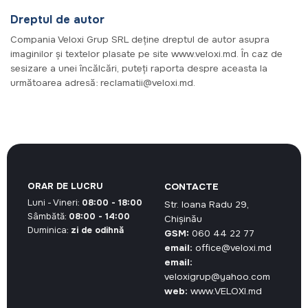
Dreptul de autor
Compania Veloxi Grup SRL deține dreptul de autor asupra
imaginilor și textelor plasate pe site www.veloxi.md. În caz de
sesizare a unei încălcări, puteți raporta despre aceasta la
următoarea adresă: reclamatii@veloxi.md.
ORAR DE LUCRU
CONTACTE
Luni - Vineri:
08:00 - 18:00
Str. Ioana Radu 29,
Sâmbătă:
08:00 - 14:00
Chișinău
Duminica:
zi de odihnă
GSM:
060 44 22 77
email:
office@veloxi.md
email:
veloxigrup@yahoo.com
web:
www.VELOXI.md