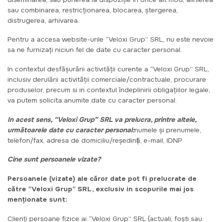
sau combinarea, restricționarea, blocarea, ștergerea,
distrugerea, arhivarea.
Pentru a accesa website-urile “Veloxi Grup” SRL, nu este nevoie
sa ne furnizați niciun fel de date cu caracter personal.
In contextul desfășurării activității curente a “Veloxi Grup” SRL,
inclusiv derulării activității comerciale/contractuale, procurare
produselor, precum si in contextul îndeplinirii obligațiilor legale,
va putem solicita anumite date cu caracter personal.
In acest sens, “Veloxi Grup” SRL va prelucra, printre altele,
următoarele date cu caracter personal:
numele și prenumele,
telefon/fax, adresa de domiciliu/reședință, e-mail, IDNP
Cine sunt persoanele vizate?
Persoanele (vizate) ale căror date pot fi prelucrate de
către ”Veloxi Grup” SRL, exclusiv in scopurile mai jos
menționate sunt:
Clienți persoane fizice ai “Veloxi Grup” SRL (actuali, foști sau