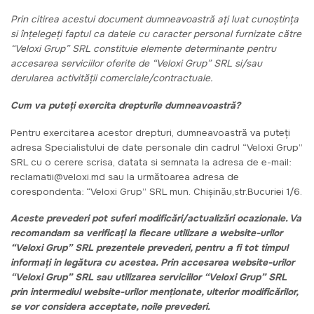
Prin citirea acestui document dumneavoastră ați luat cunoștința
si înțelegeți faptul ca datele cu caracter personal furnizate către
“Veloxi Grup” SRL constituie elemente determinante pentru
accesarea serviciilor oferite de “Veloxi Grup” SRL si/sau
derularea activității comerciale/contractuale.
Cum va puteți exercita drepturile dumneavoastră?
Pentru exercitarea acestor drepturi, dumneavoastră va puteți
adresa Specialistului de date personale din cadrul “Veloxi Grup”
SRL cu o cerere scrisa, datata si semnata la adresa de e-mail:
reclamatii@veloxi.md sau la următoarea adresa de
corespondenta: “Veloxi Grup” SRL mun. Chișinău,str.Bucuriei 1/6.
Aceste prevederi pot suferi modificări/actualizări ocazionale. Va
recomandam sa verificați la fiecare utilizare a website-urilor
“Veloxi Grup” SRL prezentele prevederi, pentru a fi tot timpul
informați in legătura cu acestea. Prin accesarea website-urilor
“Veloxi Grup” SRL sau utilizarea serviciilor “Veloxi Grup” SRL
prin intermediul website-urilor menționate, ulterior modificărilor,
se vor considera acceptate, noile prevederi.