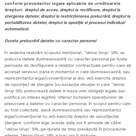
conform prevederilor legale aplicabile de următoarele
drepturi:
dreptul de acces, dreptul la rectificare, dreptul la
ștergerea datelor, dreptul la restricționarea prelucrării, dreptul la
portabilitatea datelor, dreptul la opoziție si procesul individual
automatizat.
Durata prelucrării datelor cu caracter personal
În vederea realizării scopului menționat, “Veloxi Grup” SRL va
prelucra datele dumneavoastră cu caracter personal pe toata
perioada de desfășurare a relațiilor contractuale pentru care ați
accesat serviciul, pana in momentul in care dumneavoastră, sau
reprezentantul legal/convențional al dvs, veți exercita dreptul
de opoziție/ de ștergere (cu excepția situației in care “Veloxi
Grup SRL prelucrează datele in baza unei obligații legale sau
justifica un interes legitim). Ulterior încheierii operațiunilor de
prelucrare a datelor cu caracter personal, în scopul pentru care
au fost colectate, dacă dumneavoastră sau reprezentantul
legal/convențional nu veți exercita dreptul de opoziție/de
ștergere, conform legii, aceste date vor fi arhivate de către
“Veloxi Grup” SRL pe durata de timp prevăzută în procedurile
interne “Veloxi Grup” SRL si/sau vor fi distruse.