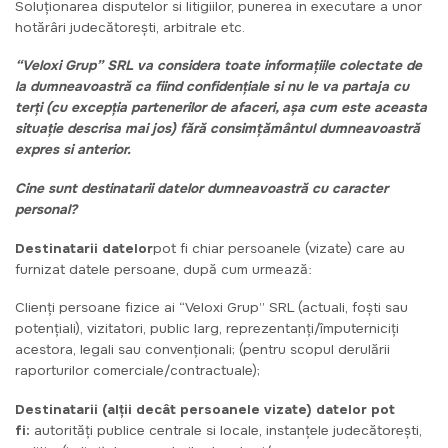
Soluționarea disputelor si litigiilor, punerea in executare a unor
hotărâri judecătorești, arbitrale etc.
“Veloxi Grup” SRL va considera toate informațiile colectate de
la dumneavoastră ca fiind confidențiale si nu le va partaja cu
terți (cu excepția partenerilor de afaceri, așa cum este aceasta
situație descrisa mai jos) fără consimțământul dumneavoastră
expres si anterior.
Cine sunt destinatarii datelor dumneavoastră cu caracter
personal?
Destinatarii datelor
pot fi chiar persoanele (vizate) care au
furnizat datele persoane, după cum urmează:
Clienți persoane fizice ai “Veloxi Grup” SRL (actuali, foști sau
potențiali), vizitatori, public larg, reprezentanți/împuterniciți
acestora, legali sau convenționali; (pentru scopul derulării
raporturilor comerciale/contractuale);
Destinatarii (alții decât persoanele vizate) datelor pot
fi:
autorități publice centrale si locale, instanțele judecătorești,