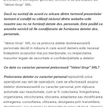
“Veloxi Grup” SRL.
Dacă nu sunteți de acord cu oricare dintre termenii prezentelor
termeni si condiții nu utilizați niciunul dintre website-urile
noastre sau nu ne furnizați datele dvs. personale. Este posibil ca
anumite servicii să fie condiționate de furnizarea datelor dvs.
personale.
“Veloxi Grup” SRL nu va prelucra datele dumneavoastră
personale decât in măsura in care acest demers este necesar
îndeplinirii scopurilor mai jos menționate, cu respectarea
masurilor legale de securitate si confidențialitate a datelor.
Ce date cu caracter personal prelucrează “Veloxi Grup” SRL?
Prelucrarea datelor cu caracter personal
reprezintă orice
operațiune sau set de operațiuni, care se efectuează asupra
datelor dumneavoastră cu caracter personal, prin mijloace
automate sau neautomate, cum ar fi: colectarea, înregistrarea,
organizarea, structurarea, stocarea, adaptarea sau modificarea,
extragerea, consultarea, utilizarea, divulgarea prin transmitere,
diseminarea, sau punerea la dispoziție in orice alt mod, alinierea