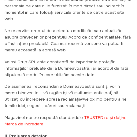
personale pe care ni le furnizați în mod direct sau indirect în
momentul în care folosiți serviciile oferite de către acest site
web.
Ne rezervăm dreptul de a efectua modificări sau actualizări
asupra prevederilor prezentului Acord de confidențialitate, fără
o înștiințare prealabilă. Cea mai recentă versiune va putea fi
mereu accesată la adresă web.
Veloxi Grup SRL este conștientă de importanta protejării
informațiilor preluate de la Dumneavoastră, iar acordul de fată
stipulează modul în care utilizăm aceste date.
De asemenea, recomandările Dumneavoastră sunt şi vor fi
mereu binevenite – vă rugăm (şi vă mulţumim anticipat) să
utilizaţi cu încredere adresa reclamații@veloxi.md pentru a ne
trimite idei, sugestii, păreri sau reclamaţii.
Magazinul nostru respectă standardele
TRUSTED.ro și deține
Marca de Încredere
.
II. Preluarea datelor