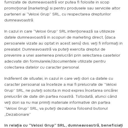
furnizate de dumneavoastră vor putea fi folosite in scop
promoțional (marketing) si pentru produsele sau serviciile altor
parteneri ai “Veloxi Grup” SRL, cu respectarea drepturilor
dumneavoastră.
In cazul in care “Veloxi Grup” SRL intenționează sa utilizeze
datele dumneavoastră in scopuri de marketing direct, (daca
persoanele vizate au optat in acest sens) dvs. veți fi informați in
prealabil. Dumneavoastră va puteți exercita dreptul de
prevenire a unei asemenea prelucrări prin selectarea casetelor
adecvate din formularele/documentele utilizate pentru
colectarea datelor cu caracter personal.
Indiferent de situatei, in cazul in care veți dori ca datele cu
caracter persoanal sa înceteze a mai fi prelucrate de ”Veloxi
Grup” SRL, ne puteți solicita in mod expres încetarea oricărei
prelucrări de date din partea noastră. Totodată, atunci când
veți dori sa nu mai primiți materiale informative din partea
”Veloxi Grup” SRL, va puteți dezabona folosind butonul
„Dezabonare”
In relația cu “Veloxi Grup” SRL, dumneavoastră, beneficiați