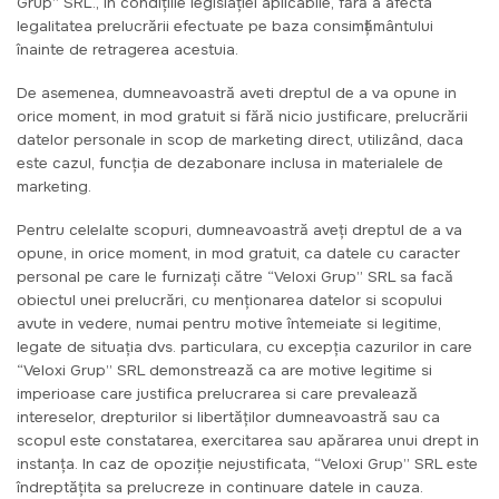
Grup” SRL., in condițiile legislației aplicabile, fără a afecta
legalitatea prelucrării efectuate pe baza consimțământului
înainte de retragerea acestuia.
De asemenea, dumneavoastră aveti dreptul de a va opune in
orice moment, in mod gratuit si fără nicio justificare, prelucrării
datelor personale in scop de marketing direct, utilizând, daca
este cazul, funcția de dezabonare inclusa in materialele de
marketing.
Pentru celelalte scopuri, dumneavoastră aveți dreptul de a va
opune, in orice moment, in mod gratuit, ca datele cu caracter
personal pe care le furnizați către “Veloxi Grup” SRL sa facă
obiectul unei prelucrări, cu menționarea datelor si scopului
avute in vedere, numai pentru motive întemeiate si legitime,
legate de situația dvs. particulara, cu excepția cazurilor in care
“Veloxi Grup” SRL demonstrează ca are motive legitime si
imperioase care justifica prelucrarea si care prevalează
intereselor, drepturilor si libertăților dumneavoastră sau ca
scopul este constatarea, exercitarea sau apărarea unui drept in
instanța. In caz de opoziție nejustificata, “Veloxi Grup” SRL este
îndreptățita sa prelucreze in continuare datele in cauza.