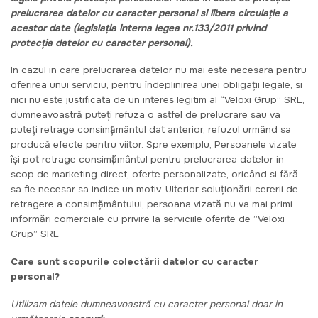
prelucrarea datelor cu caracter personal si libera circulație a
acestor date (legislația interna legea nr.133/2011 privind
protecția datelor cu caracter personal).
In cazul in care prelucrarea datelor nu mai este necesara pentru
oferirea unui serviciu, pentru îndeplinirea unei obligații legale, si
nici nu este justificata de un interes legitim al “Veloxi Grup” SRL,
dumneavoastră puteți refuza o astfel de prelucrare sau va
puteți retrage consimțământul dat anterior, refuzul urmând sa
producă efecte pentru viitor. Spre exemplu, Persoanele vizate
își pot retrage consimțământul pentru prelucrarea datelor in
scop de marketing direct, oferte personalizate, oricând si fără
sa fie necesar sa indice un motiv. Ulterior soluționării cererii de
retragere a consimțământului, persoana vizată nu va mai primi
informări comerciale cu privire la serviciile oferite de ”Veloxi
Grup” SRL
Care sunt scopurile colectării datelor cu caracter
personal?
Utilizam datele dumneavoastră cu caracter personal doar in