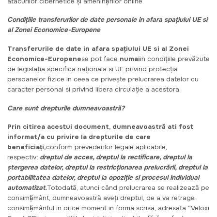
atacurilor cibernetice și amenințărilor online.
Condițiile transferurilor de date personale in afara spațiului UE si
al Zonei Economice-Europene
Transferurile de date in afara spațiului UE si al Zonei
Economice-Europene
se pot face
numai
in condițiile prevăzute
de legislația specifica naționala si UE privind protecția
persoanelor fizice in ceea ce privește prelucrarea datelor cu
caracter personal si privind libera circulație a acestora.
Care sunt drepturile dumneavoastră?
Prin citirea acestui document, dumneavoastră ati fost
informat/a cu privire la drepturile de care
beneficiați,
conform prevederilor legale aplicabile,
respectiv:
dreptul de acces, dreptul la rectificare, dreptul la
ștergerea datelor, dreptul la restricționarea prelucrării, dreptul la
portabilitatea datelor, dreptul la opoziție si procesul individual
automatizat.
Totodată, atunci când prelucrarea se realizează pe
consimțământ, dumneavoastră aveți dreptul, de a va retrage
consimțământul in orice moment in forma scrisa, adresata “Veloxi