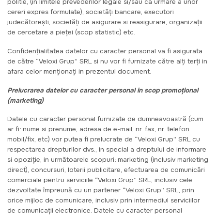
politie, (in limitele prevederilor legale si/sau ca urmare a unor
cereri expres formulate), societăți bancare, executori
judecătorești, societăți de asigurare si reasigurare, organizații
de cercetare a pieței (scop statistic) etc.
Confidențialitatea datelor cu caracter personal va fi asigurata
de către “Veloxi Grup” SRL si nu vor fi furnizate către alți terți in
afara celor menționați in prezentul document.
Prelucrarea datelor cu caracter personal in scop promoțional
(marketing)
Datele cu caracter personal furnizate de dumneavoastră (cum
ar fi: nume si prenume, adresa de e-mail, nr. fax, nr. telefon
mobil/fix, etc) vor putea fi prelucrate de “Veloxi Grup” SRL cu
respectarea drepturilor dvs., in special a dreptului de informare
si opoziție, in următoarele scopuri: marketing (inclusiv marketing
direct), concursuri, loterii publicitare, efectuarea de comunicări
comerciale pentru serviciile “Veloxi Grup” SRL, inclusiv cele
dezvoltate împreună cu un partener “Veloxi Grup” SRL, prin
orice mijloc de comunicare, inclusiv prin intermediul serviciilor
de comunicații electronice. Datele cu caracter personal