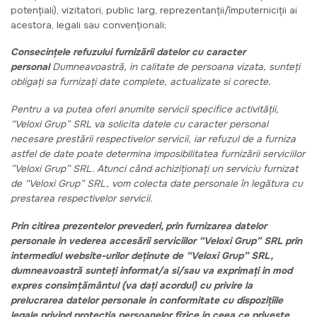
potențiali), vizitatori, public larg, reprezentanții/împuterniciții ai
acestora, legali sau convenționali;
Consecințele refuzului furnizării datelor cu caracter
personal
Dumneavoastră, in calitate de persoana vizata, sunteți
obligați sa furnizați date complete, actualizate si corecte.
Pentru a va putea oferi anumite servicii specifice activității,
“Veloxi Grup” SRL va solicita datele cu caracter personal
necesare prestării respectivelor servicii, iar refuzul de a furniza
astfel de date poate determina imposibilitatea furnizării serviciilor
”Veloxi Grup” SRL.
Atunci când achiziționați un serviciu furnizat
de “Veloxi Grup” SRL, vom colecta date personale în legătura cu
prestarea respectivelor servicii.
Prin citirea prezentelor prevederi, prin furnizarea datelor
personale in vederea accesării serviciilor “Veloxi Grup” SRL prin
intermediul website-urilor deținute de “Veloxi Grup” SRL,
dumneavoastră sunteți informat/a si/sau va exprimați in mod
expres consimțământul (va dați acordul) cu privire la
prelucrarea datelor personale in conformitate cu dispozițiile
legale privind protecția persoanelor fizice in ceea ce privește