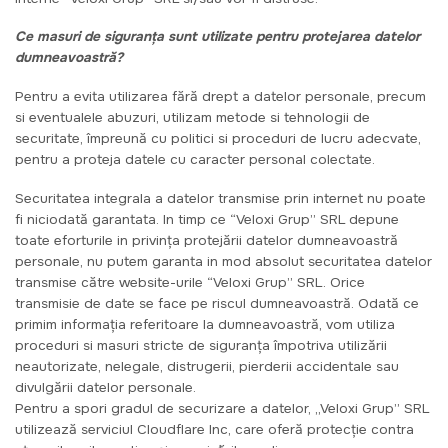
Ce masuri de siguranța sunt utilizate pentru protejarea datelor
dumneavoastră?
Pentru a evita utilizarea fără drept a datelor personale, precum
si eventualele abuzuri, utilizam metode si tehnologii de
securitate, împreună cu politici si proceduri de lucru adecvate,
pentru a proteja datele cu caracter personal colectate.
Securitatea integrala a datelor transmise prin internet nu poate
fi niciodată garantata. In timp ce “Veloxi Grup” SRL depune
toate eforturile in privința protejării datelor dumneavoastră
personale, nu putem garanta in mod absolut securitatea datelor
transmise către website-urile “Veloxi Grup” SRL. Orice
transmisie de date se face pe riscul dumneavoastră. Odată ce
primim informația referitoare la dumneavoastră, vom utiliza
proceduri si masuri stricte de siguranța împotriva utilizării
neautorizate, nelegale, distrugerii, pierderii accidentale sau
divulgării datelor personale.
Pentru a spori gradul de securizare a datelor, „Veloxi Grup” SRL
utilizează serviciul Cloudflare Inc, care oferă protecție contra