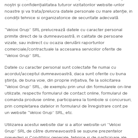
noștri și confidențialitatea tuturor vizitatorilor website-urilor
noastre și va trata/prelucra datele personale cu mare atenție, in
condiții tehnice si organizatorice de securitate adecvată.
“Veloxi Grup” SRL prelucrează datele cu caracter personal
primite direct de la dumneavoastră, in calitate de persoane
vizate, sau indirect cu ocazia derulării raporturilor
comerciale/contractuale la accesarea serviciilor oferite de
”Veloxi Grup” SRL.
Datele cu caracter personal sunt colectate fie numai cu
acordul/acceptul dumneavoastră, daca sunt oferite cu buna
știința, de buna voie, din proprie inițiativa, fie la solicitarea
“Veloxi Grup” SRL., de exemplu prin unul din formularele on-line
utilizate, respectiv formularul de contact online, formularul de
comanda produse online, participarea la tombole si concursuri,
prin completarea datelor in formularul de înregistrare cont pe
un website “Veloxi Grup” SRL, etc.
Utilizarea acestui website dar si a altor website-uri ”Veloxi
Grup” SRL de către dumneavoastră se supune prezentelor
prevederi si Condițiilor generale, tehnice si de participare ale