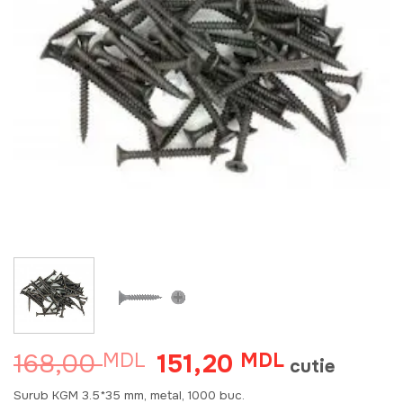
168,00
151,20
MDL
Prețul
MDL
Prețul
cutie
inițial
curent
a
este:
Surub KGM 3.5*35 mm, metal, 1000 buc.