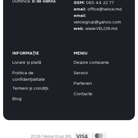
Duminica:
zi de odihnă
GSM:
060 44 22 77
email:
office@veloxi.md
email:
veloxigrup@yahoo.com
web:
www.VELOXI.md
INFORMAȚIE
MENIU
Livrare și plată
Despre companie
Politica de
Servicii
confidențialitate
Parteneri
Termeni și condiții
Contacte
Blog
Visa
MasterCard
2026 | Veloxi Grup SRL