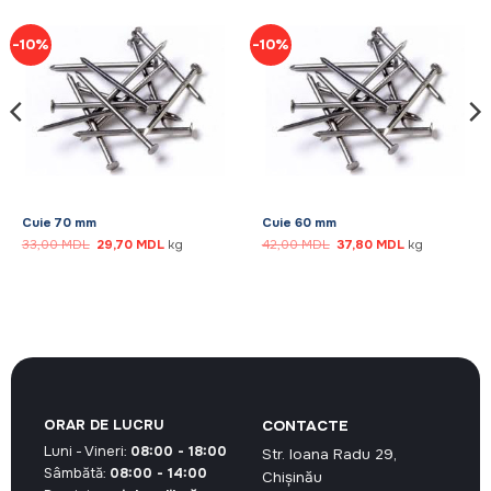
-10%
-10%
Cuie 70 mm
Cuie 60 mm
Prețul
Prețul
Prețul
Prețul
33,00
MDL
29,70
MDL
kg
42,00
MDL
37,80
MDL
kg
inițial
curent
inițial
curent
a
este:
a
este:
fost:
29,70 MDL.
fost:
37,80 MDL.
33,00 MDL.
42,00 MDL.
DL.
ORAR DE LUCRU
CONTACTE
Luni - Vineri:
08:00 - 18:00
Str. Ioana Radu 29,
Sâmbătă:
08:00 - 14:00
Chișinău