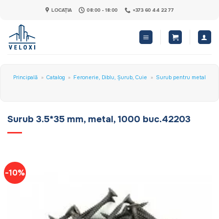
Skip
LOCAȚIA
08:00 - 18:00
+373 60 44 22 77
to
content
Principală
»
Catalog
»
Feronerie, Diblu, Șurub, Cuie
»
Surub pentru metal
Surub 3.5*35 mm, metal, 1000 buc.42203
-10%