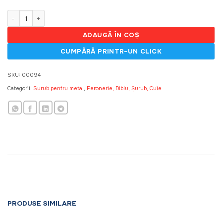
fost:
151,20 MDL.
168,00 MDL.
Cantitate Surub 3.5*35 mm, metal, 1000 buc.42203
ADAUGĂ ÎN COȘ
SKU:
00094
Categorii:
Surub pentru metal
,
Feronerie, Diblu, Șurub, Cuie
PRODUSE SIMILARE