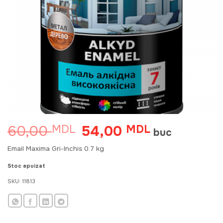
60,00
54,00
MDL
Prețul
MDL
Prețul
buc
inițial
curent
a
este:
Email Maxima Gri-Inchis 0.7 kg
fost:
54,00 MDL.
60,00 MDL.
Stoc epuizat
SKU:
11813