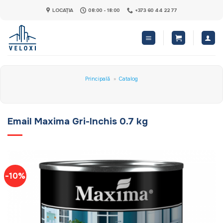
Skip
LOCAȚIA
08:00 - 18:00
+373 60 44 22 77
to
content
Principală
»
Catalog
Email Maxima Gri-Inchis 0.7 kg
-10%