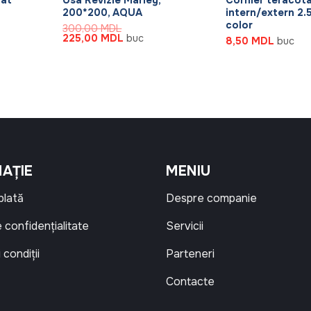
200*200, AQUA
intern/extern 2.5
color
300,00
MDL
Prețul
Prețul
225,00
MDL
buc
8,50
MDL
buc
inițial
curent
a
este:
fost:
225,00 MDL.
300,00 MDL.
AȚIE
MENIU
 plată
Despre companie
e confidențialitate
Servicii
 condiții
Parteneri
Contacte