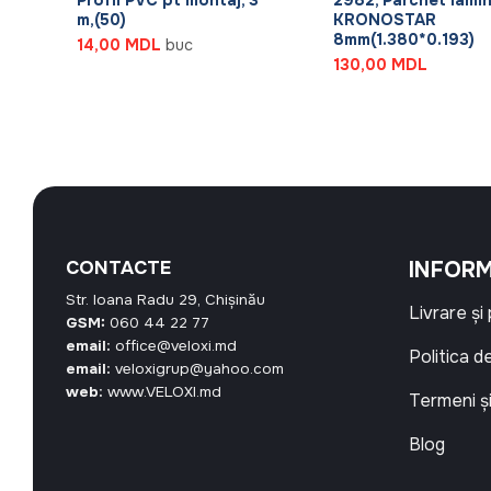
m,(50)
KRONOSTAR
8mm(1.380*0.193)
14,00
MDL
buc
Prețul
L
130,00
MDL
curent
este:
251,25 MDL.
L.
CONTACTE
INFORM
Str. Ioana Radu 29, Chișinău
Livrare și
GSM:
060 44 22 77
email:
office@veloxi.md
Politica d
email:
veloxigrup@yahoo.com
web:
www.VELOXI.md
Termeni și
Blog