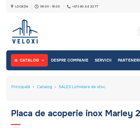
Skip
LOCAȚIA
08:00 - 18:00
+373 60 44 22 77
to
content
C
d
CATALOG
DESPRE COMPANIE
SERVICII
PARTENERI
Principală
»
Catalog
»
SALES Lichidare de stoc
Placa de acoperie inox Marley