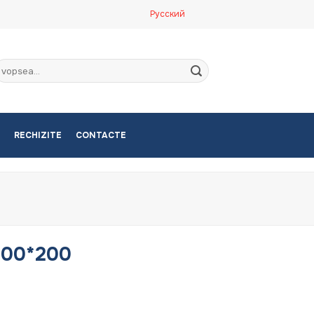
Русский
aută
upă:
RECHIZITE
CONTACTE
 200*200