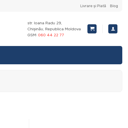
Livrare și Plată
Blog
str. Ioana Radu 29,
Chișinău, Republica Moldova
GSM:
060 44 22 77