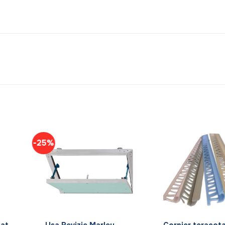
-25%
+
+
nat
Usa Revizie Marley,
Cornier teracota