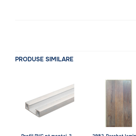
PRODUSE SIMILARE
+
+
Profil PVC pt montaj, 3
2982, Parchet lami