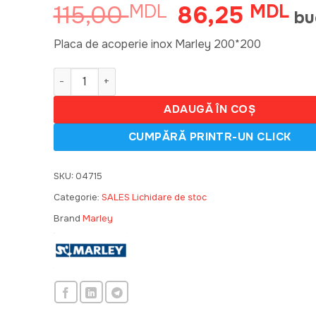
115,00
86,25
MDL
Prețul
MDL
Pre
bu
inițial
cur
a
est
Placa de acoperie inox Marley 200*200
fost:
86
Cantitate Placa de acoperie inox Marley 200*200
115,00 MDL.
ADAUGĂ ÎN COȘ
SKU:
04715
Categorie:
SALES Lichidare de stoc
Brand
Marley